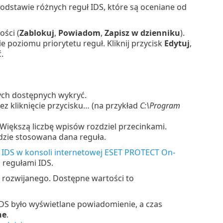
odstawie różnych reguł IDS, które są oceniane od
ści (
Zablokuj
,
Powiadom
,
Zapisz w dzienniku
).
 poziomu priorytetu reguł. Kliknij przycisk
Edytuj
,
.
ych dostępnych wykryć.
ez kliknięcie przycisku… (na przykład
C:\Program
. Większą liczbę wpisów rozdziel przecinkami.
dzie stosowana dana reguła.
 IDS w konsoli internetowej ESET PROTECT On-
 regułami IDS.
u rozwijanego. Dostępne wartości to
IDS było wyświetlane powiadomienie, a czas
ne
.