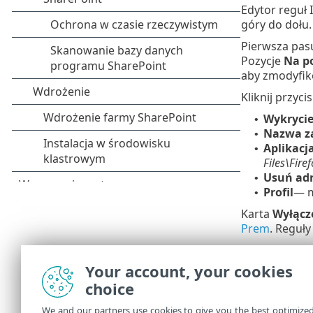
Edytor reguł 
góry do dołu.
Pierwsza pas
Pozycje
Na p
aby zmodyfiko
Kliknij przyci
Wykryci
•
Nazwa z
•
Aplikacj
•
Files\Fire
Usuń adr
•
Profil
— m
•
Karta
Wyłącz
Prem
. Reguły
Skonfiguruj 
Domyślne
/
T
Your account, your cookies
choice
Blokuj
— 
•
zdarzenia
We and our partners use cookies to give you the best optimize