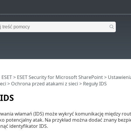
 ESET
>
ESET Security for Microsoft SharePoint
>
Ustawien
eci
>
Ochrona przed atakami z sieci
> Reguły IDS
 IDS
wania włamań (IDS) może wykryć komunikację między rout
ko potencjalny atak. Na przykład można dodać znany bezpie
nąć identyfikator IDS.