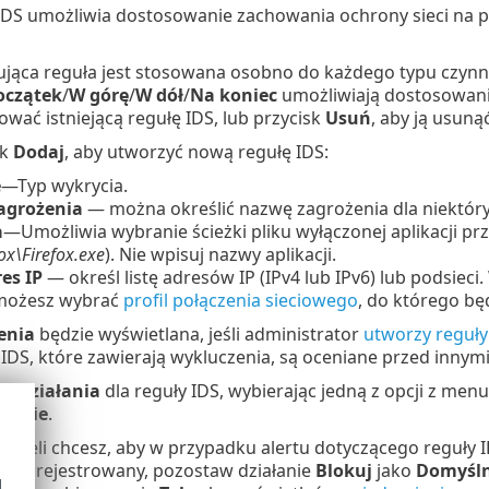
IDS umożliwia dostosowanie zachowania ochrony sieci na p
ująca reguła jest stosowana osobno do każdego typu czynno
oczątek
/
W górę
/
W dół
/
Na koniec
umożliwiają dostosowanie
wać istniejącą regułę IDS, lub przycisk
Usuń
, aby ją usunąć
sk
Dodaj
, aby utworzyć nową regułę IDS:
e
—Typ wykrycia.
agrożenia
— można określić nazwę zagrożenia dla niektór
a
—Umożliwia wybranie ścieżki pliku wyłączonej aplikacji prz
fox\Firefox.exe
). Nie wpisuj nazwy aplikacji.
es IP
— określ listę adresów IP (IPv4 lub IPv6) lub podsieci
ożesz wybrać
profil połączenia sieciowego
, do którego bę
enia
będzie wyświetlana, jeśli administrator
utworzy reguły
 IDS, które zawierają wykluczenia, są oceniane przed innymi
typ
działania
dla reguły IDS, wybierając jedną z opcji z men
ak
/
Nie
.
jeżeli chcesz, aby w przypadku alertu dotyczącego reguły 
 był rejestrowany, pozostaw działanie
Blokuj
jako
Domyśl
d