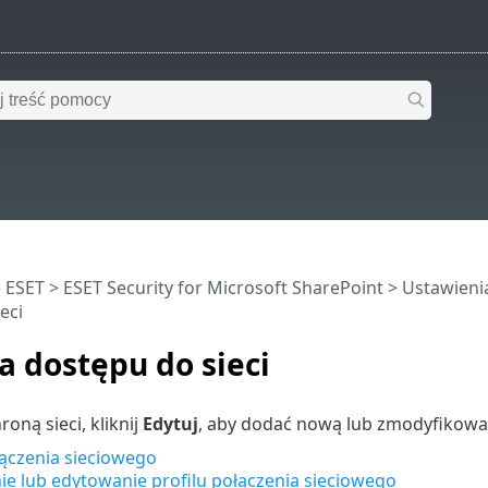
 ESET
>
ESET Security for Microsoft SharePoint
>
Ustawien
eci
 dostępu do sieci
oną sieci, kliknij
Edytuj
, aby dodać nową lub zmodyfikować
łączenia sieciowego
e lub edytowanie profilu połączenia sieciowego