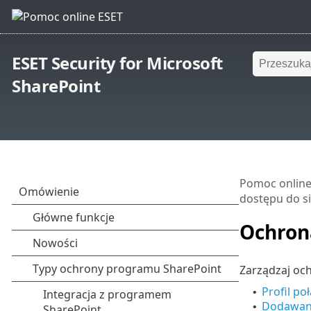
ESET Security for Microsoft
SharePoint
Pomoc online
dostępu do si
Ochrona
Zarządzaj ochr
Profil po
•
Dodawani
•