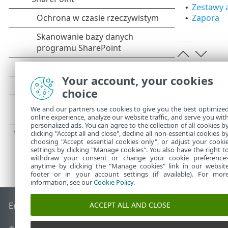
Zestawy 
•
Zapora
•
Your account, your cookies
choice
We and our partners use cookies to give you the best optimize
online experience, analyze our website traffic, and serve you wit
personalized ads. You can agree to the collection of all cookies b
clicking "Accept all and close", decline all non-essential cookies b
choosing "Accept essential cookies only", or adjust your cooki
settings by clicking "Manage cookies". You also have the right t
withdraw your consent or change your cookie preference
anytime by clicking the "Manage cookies" link in our websit
footer or in your account settings (if available). For mor
information, see our
Cookie Policy
.
ACCEPT ALL AND CLOSE
End of Life
Baza wiedzy ESET
Forum ESET
ESET Status Port