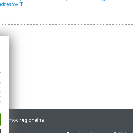
adresów IP
d
h
y
y
e
o
s
e
e
al
Pomoc regionalna