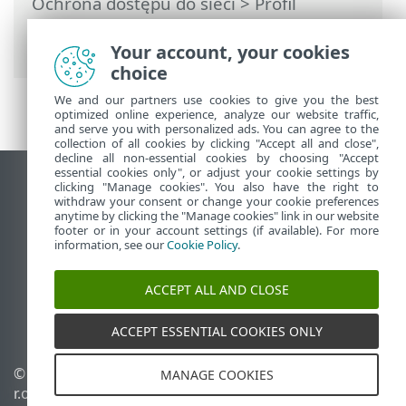
Ochrona dostępu do sieci
>
Profil
połączenia sieciowego
> Zestawy
adresów IP
Your account, your cookies
choice
We and our partners use cookies to give you the best
optimized online experience, analyze our website traffic,
and serve you with personalized ads. You can agree to the
collection of all cookies by clicking "Accept all and close",
decline all non-essential cookies by choosing "Accept
essential cookies only", or adjust your cookie settings by
Wyświetl witrynę internetową dla
clicking "Manage cookies". You also have the right to
withdraw your consent or change your cookie preferences
komputerów
anytime by clicking the "Manage cookies" link in our website
footer or in your account settings (if available). For more
End of Life
information, see our
Cookie Policy
.
Baza wiedzy ESET
Forum ESET
ACCEPT ALL AND CLOSE
ESET Status Portal
Pomoc regionalna
ACCEPT ESSENTIAL COOKIES ONLY
© 1992 - 2025 ESET, spol. s
Zarządzaj plikami cookie
MANAGE COOKIES
r.o. – Wszelkie prawa
Polityka dotycząca plików