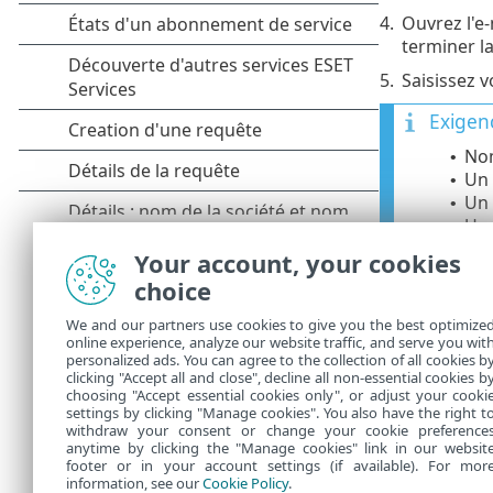
4.
Ouvrez l'e-
terminer l
5.
Saisissez 
Exigen
Nom
•
Un 
•
Un 
•
Un 
•
Un 
•
Your account, your cookies
choice
6.
Utilisez l'
de vérific
We and our partners use cookies to give you the best optimize
online experience, analyze our website traffic, and serve you wit
Votre mot de 
personalized ads. You can agree to the collection of all cookies b
HUB.
clicking "Accept all and close", decline all non-essential cookies b
choosing "Accept essential cookies only", or adjust your cooki
settings by clicking "Manage cookies". You also have the right t
withdraw your consent or change your cookie preference
anytime by clicking the "Manage cookies" link in our websit
footer or in your account settings (if available). For mor
information, see our
Cookie Policy
.