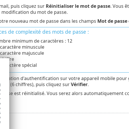
mail, puis cliquez sur
Réinitialiser le mot de passe
. Vous ê
a modification du mot de passe.
votre nouveau mot de passe dans les champs
Mot de passe
ces de complexité des mots de passe :
bre minimum de caractères : 12
caractère minuscule
caractère majuscule
chiffre
caractère spécial
application d'authentification sur votre appareil mobile pour
ation
(6 chiffres), puis cliquez sur
Vérifier
.
d
h
passe est réinitialisé. Vous serez alors automatiquement c
y
y
e
o
s
e
e