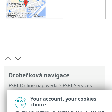
Drobečková navigace
ESET Online nápověda
>
ESET Services
HUB
>
Používání ESET Services HUB
>
Služby a případy
> Informace o
Your account, your cookies
společnosti a kontaktní údaje
choice