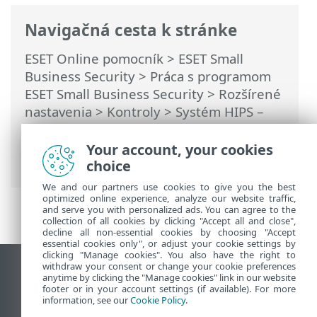
Navigačná cesta k stránke
ESET Online pomocník
>
ESET Small
Business Security
>
Práca s programom
ESET Small Business Security
>
Rozšírené
nastavenia
>
Kontroly
>
Systém HIPS –
Host Intrusion Prevention System
>
Manažment pravidiel HIPS
> Pridať cestu
Your account, your cookies
k aplikácii/položke v registri pre HIPS
choice
We and our partners use cookies to give you the best
optimized online experience, analyze our website traffic,
and serve you with personalized ads. You can agree to the
collection of all cookies by clicking "Accept all and close",
decline all non-essential cookies by choosing "Accept
essential cookies only", or adjust your cookie settings by
clicking "Manage cookies". You also have the right to
withdraw your consent or change your cookie preferences
Zobraziť stránku ako na počítači
anytime by clicking the "Manage cookies" link in our website
footer or in your account settings (if available). For more
End of Life
information, see our
Cookie Policy
.
Databáza znalostí ESET