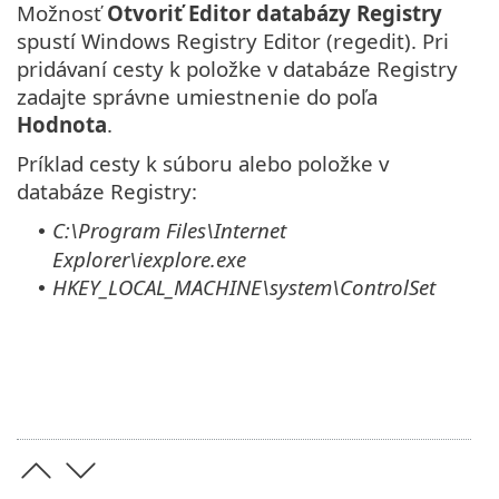
Možnosť
Otvoriť Editor databázy Registry
spustí Windows Registry Editor (regedit). Pri
pridávaní cesty k položke v databáze Registry
zadajte správne umiestnenie do poľa
Hodnota
.
Príklad cesty k súboru alebo položke v
databáze Registry:
C:\Program Files\Internet
•
Explorer\iexplore.exe
HKEY_LOCAL_MACHINE\system\ControlSet
•