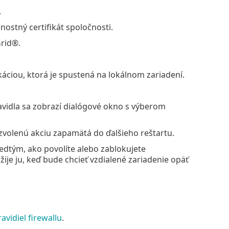
.
nostný certifikát spoločnosti.
Grid®.
káciou, ktorá je spustená na lokálnom zariadení.
avidla sa zobrazí dialógové okno s výberom
 zvolenú akciu zapamätá do ďalšieho reštartu.
edtým, ako povolíte alebo zablokujete
ije ju, keď bude chcieť vzdialené zariadenie opäť
avidiel firewallu
.