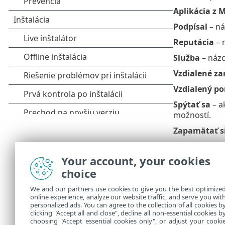
Aplikácia z M
Podpísal
– ná
Reputácia
– 
Služba
– názo
Vzdialené za
Vzdialený po
Spýtať sa
– a
možností.
Zapamätať si
Vytvoriť pra
komunikáciu, 
Your account, your cookies
nadviazať kom
choice
Povoliť
– pov
We and our partners use cookies to give you the best optimize
online experience, analyze our website traffic, and serve you wit
Zakázať
– za
personalized ads. You can agree to the collection of all cookies b
Upraviť prav
clicking "Accept all and close", decline all non-essential cookies b
choosing "Accept essential cookies only", or adjust your cooki