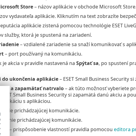
icrosoft Store
– názov aplikácie v obchode Microsoft Store
zov vydavateľa aplikácie. Kliknutím na text zobrazíte bezpeč
reputácia aplikácie zistená pomocou technológie ESET Live
v služby, ktorá je spustená na zariadení.
riadenie
– vzdialené zariadenie sa snaží komunikovať s apli
rt
– port používaný na komunikáciu.
k je akcia v pravidle nastavená na
Spýtať sa
, po spustení pr
 do ukončenia aplikácie
– ESET Small Business Security si
vidlo a zapamätať natrvalo
– ak túto možnosť vyberiete pr
ESET Small Business Security si zapamätá danú akciu a použ
unikáciu s aplikáciou.
olenie prichádzajúcej komunikácie.
d
h
kázanie prichádzajúcej komunikácie.
y
idlo
– prispôsobenie vlastností pravidla pomocou
editora pr
y
e