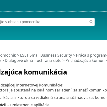
pomocník
>
ESET Small Business Security
>
Práca s programo
e
> Dialógové okná – ochrana siete > Prichádzajúca komuni
dzajúca komunikácia
ádzajúcej internetovej komunikácie:
 ktorá je spustená na lokálnom zariadení, sa snaží komuniko
plikácia, s ktorou sa vzdialená strana snaží nadviazať komun
ácii
– umiestnenie aplikácie.