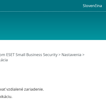
Slovenčina
m ESET Small Business Security
>
Nastavenia
>
kácia
vať vzdialené zariadenie.
ikáciu.