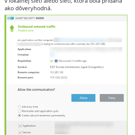
v lokálnej sieti alebo sieti, ktorá bola pridaná
ako dôveryhodná.