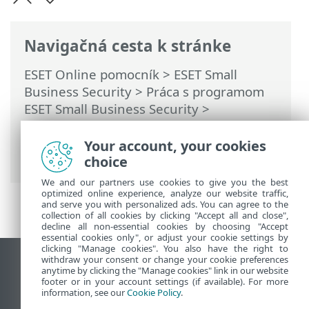
Navigačná cesta k stránke
ESET Online pomocník
>
ESET Small
Business Security
>
Práca s programom
ESET Small Business Security
>
Nastavenia
>
Ochrana siete
> Dialógové
okná – ochrana siete > Odchádzajúca
Your account, your cookies
dôveryhodná komunikácia
choice
We and our partners use cookies to give you the best
optimized online experience, analyze our website traffic,
and serve you with personalized ads. You can agree to the
collection of all cookies by clicking "Accept all and close",
decline all non-essential cookies by choosing "Accept
essential cookies only", or adjust your cookie settings by
clicking "Manage cookies". You also have the right to
withdraw your consent or change your cookie preferences
Zobraziť stránku ako na počítači
anytime by clicking the "Manage cookies" link in our website
footer or in your account settings (if available). For more
End of Life
information, see our
Cookie Policy
.
Databáza znalostí ESET