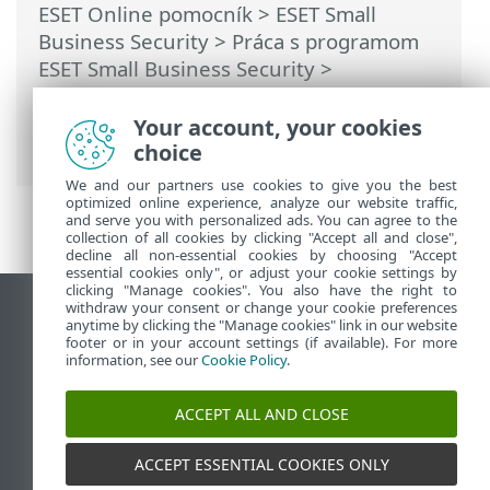
ESET Online pomocník
>
ESET Small
Business Security
>
Práca s programom
ESET Small Business Security
>
Nastavenia
>
Ochrana siete
> Dialógové
okná – ochrana siete > Odchádzajúca
Your account, your cookies
komunikácia
choice
We and our partners use cookies to give you the best
optimized online experience, analyze our website traffic,
and serve you with personalized ads. You can agree to the
collection of all cookies by clicking "Accept all and close",
decline all non-essential cookies by choosing "Accept
essential cookies only", or adjust your cookie settings by
clicking "Manage cookies". You also have the right to
withdraw your consent or change your cookie preferences
Zobraziť stránku ako na počítači
anytime by clicking the "Manage cookies" link in our website
footer or in your account settings (if available). For more
End of Life
information, see our
Cookie Policy
.
Databáza znalostí ESET
ESET Fórum
ACCEPT ALL AND CLOSE
ESET Status Portal
Technická podpora
ACCEPT ESSENTIAL COOKIES ONLY