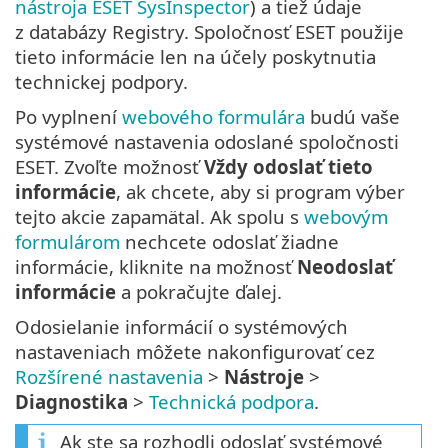
nástroja ESET SysInspector
) a tiež údaje
z databázy Registry. Spoločnosť ESET použije
tieto informácie len na účely poskytnutia
technickej podpory.
Po vyplnení
webového formulára
budú vaše
systémové nastavenia odoslané spoločnosti
ESET. Zvoľte možnosť
Vždy odoslať tieto
informácie
, ak chcete, aby si program výber
tejto akcie zapamätal. Ak spolu s
webovým
formulárom
nechcete odoslať žiadne
informácie, kliknite na možnosť
Neodoslať
informácie
a pokračujte ďalej.
Odosielanie informácií o systémových
nastaveniach môžete nakonfigurovať cez
Rozšírené nastavenia
>
Nástroje
>
Diagnostika
>
Technická podpora
.
Ak ste sa rozhodli odoslať systémové