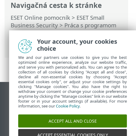
Navigačná cesta k stránke
ESET Online pomocník
>
ESET Small
Business Security
>
Práca s programom
ESET Small Business Security
>
Pomocník
a podpora
> Odoslať systémové
Your account, your cookies
nastavenia
choice
We and our partners use cookies to give you the best
optimized online experience, analyze our website traffic,
and serve you with personalized ads. You can agree to the
collection of all cookies by clicking "Accept all and close",
decline all non-essential cookies by choosing "Accept
essential cookies only", or adjust your cookie settings by
clicking "Manage cookies". You also have the right to
withdraw your consent or change your cookie preferences
Zobraziť stránku ako na počítači
anytime by clicking the "Manage cookies" link in our website
footer or in your account settings (if available). For more
End of Life
information, see our
Cookie Policy
.
Databáza znalostí ESET
ESET Fórum
ACCEPT ALL AND CLOSE
ESET Status Portal
Technická podpora
ACCEPT ESSENTIAL COOKIES ONLY