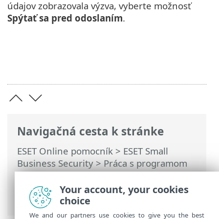
údajov zobrazovala výzva, vyberte možnosť
Spýtať sa pred odoslaním
.
Navigačná cesta k stránke
ESET Online pomocník
>
ESET Small
Business Security
>
Práca s programom
ESET Small Business Security
>
Rozšírené
nastavenia
> Riešenie problémov >
Your account, your cookies
Technická podpora
choice
We and our partners use cookies to give you the best