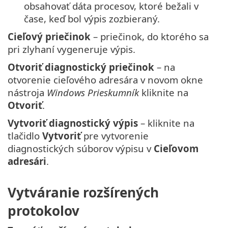
obsahovať dáta procesov, ktoré bežali v
čase, keď bol výpis zozbieraný.
Cieľový priečinok
– priečinok, do ktorého sa
pri zlyhaní vygeneruje výpis.
Otvoriť diagnostický priečinok
– na
otvorenie cieľového adresára v novom okne
nástroja
Windows Prieskumník
kliknite na
Otvoriť
.
Vytvoriť diagnostický výpis
– kliknite na
tlačidlo
Vytvoriť
pre vytvorenie
diagnostických súborov výpisu v
Cieľovom
adresári
.
Vytváranie rozšírených
protokolov