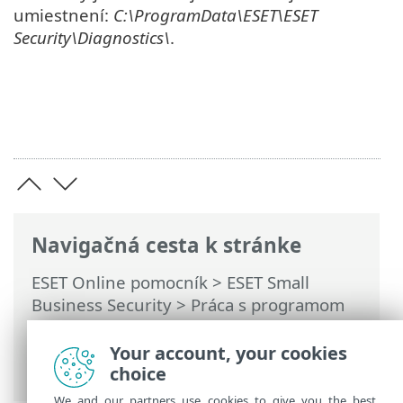
umiestnení:
C:\ProgramData\ESET\ESET
Security\Diagnostics\
.
Navigačná cesta k stránke
ESET Online pomocník
>
ESET Small
Business Security
>
Práca s programom
ESET Small Business Security
>
Rozšírené
nastavenia
> Riešenie problémov >
Your account, your cookies
Diagnostika
choice
We and our partners use cookies to give you the best