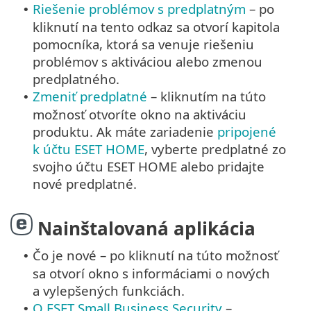
Riešenie problémov s predplatným
– po
•
kliknutí na tento odkaz sa otvorí kapitola
pomocníka, ktorá sa venuje riešeniu
problémov s aktiváciou alebo zmenou
predplatného.
Zmeniť predplatné
– kliknutím na túto
•
možnosť otvoríte okno na aktiváciu
produktu. Ak máte zariadenie
pripojené
k účtu ESET HOME
, vyberte predplatné zo
svojho účtu ESET HOME alebo pridajte
nové predplatné.
Nainštalovaná aplikácia
Čo je nové – po kliknutí na túto možnosť
•
sa otvorí okno s informáciami o nových
a vylepšených funkciách.
O ESET Small Business Security
–
•