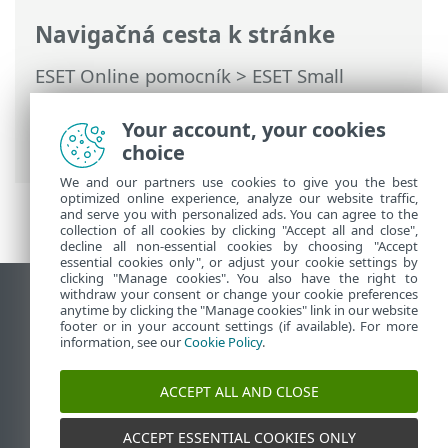
Navigačná cesta k stránke
ESET Online pomocník
>
ESET Small
Business Security
>
Práca s programom
ESET Small Business Security
>
Your account, your cookies
Nastavenia
> Import a export nastavení
choice
We and our partners use cookies to give you the best
optimized online experience, analyze our website traffic,
and serve you with personalized ads. You can agree to the
collection of all cookies by clicking "Accept all and close",
decline all non-essential cookies by choosing "Accept
essential cookies only", or adjust your cookie settings by
clicking "Manage cookies". You also have the right to
withdraw your consent or change your cookie preferences
Zobraziť stránku ako na počítači
anytime by clicking the "Manage cookies" link in our website
footer or in your account settings (if available). For more
End of Life
information, see our
Cookie Policy
.
Databáza znalostí ESET
ESET Fórum
ACCEPT ALL AND CLOSE
ESET Status Portal
Technická podpora
ACCEPT ESSENTIAL COOKIES ONLY