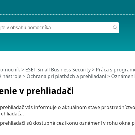
pomocník
>
ESET Small Business Security
>
Práca s programo
 nástroje
>
Ochrana pri platbách a prehliadaní
> Oznámenie
nie v prehliadači
prehliadač vás informuje o aktuálnom stave prostredníctv
ehliadača.
prehliadači sú dostupné cez ikonu oznámení v rohu okna p