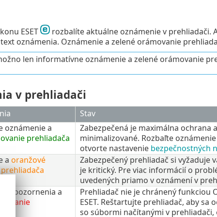
 ikonu ESET
rozbalíte aktuálne oznámenie v prehliadači. 
 text oznámenia. Oznámenie a zelené orámovanie prehliada
možno len informatívne oznámenie a zelené orámovanie pre
a v prehliadači
nia
Stav
e oznámenie a
Zabezpečená je maximálna ochrana a 
ovanie prehliadača
minimalizované. Rozbaľte oznámenie 
otvorte nastavenie
bezpečnostných n
e a
oranžové
Zabezpečený prehliadač si vyžaduje 
prehliadača
je kritický. Pre viac informácií o pro
uvedených priamo v oznámení v prehl
né upozornenia a
Prehliadač nie je chránený funkciou 
ámovanie
ESET. Reštartujte prehliadač, aby sa o
so súbormi načítanými v prehliadači,