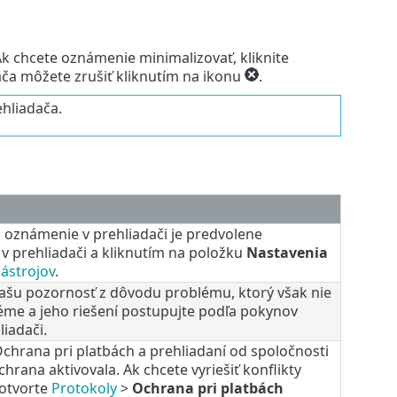
Ak chcete oznámenie minimalizovať, kliknite
ča môžete zrušiť kliknutím na ikonu
.
hliadača.
oznámenie v prehliadači je predvolene
v prehliadači a kliknutím na položku
Nastavenia
ástrojov
.
vašu pozornosť z dôvodu problému, ktorý však nie
bléme a jeho riešení postupujte podľa pokynov
iadači.
Ochrana pri platbách a prehliadaní od spoločnosti
chrana aktivovala. Ak chcete vyriešiť konflikty
 otvorte
Protokoly
>
Ochrana pri platbách