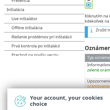
Kliknutím na
kdekoľvek na
Zrušiť 
Oznámeni
Typ oznáme
Informatívn
zelené orám
Upozorneni
orámovanie 
Your account, your cookies
Bezpečnost
červené or
choice
prehliadača