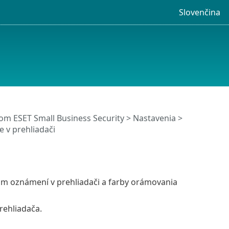
Slovenčina
m ESET Small Business Security
>
Nastavenia
>
 v prehliadači
om oznámení v prehliadači a farby orámovania
rehliadača.