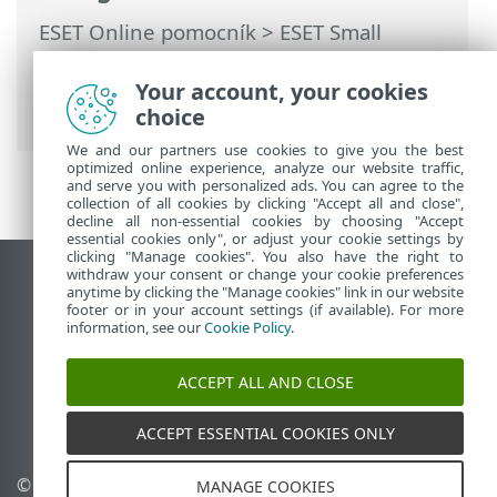
ESET Online pomocník
>
ESET Small
Business Security
>
Práca s programom
ESET Small Business Security
>
Your account, your cookies
Nastavenia
> Bezpečnostné nástroje
choice
We and our partners use cookies to give you the best
optimized online experience, analyze our website traffic,
and serve you with personalized ads. You can agree to the
collection of all cookies by clicking "Accept all and close",
decline all non-essential cookies by choosing "Accept
essential cookies only", or adjust your cookie settings by
clicking "Manage cookies". You also have the right to
withdraw your consent or change your cookie preferences
Zobraziť stránku ako na počítači
anytime by clicking the "Manage cookies" link in our website
footer or in your account settings (if available). For more
End of Life
information, see our
Cookie Policy
.
Databáza znalostí ESET
ESET Fórum
ACCEPT ALL AND CLOSE
ESET Status Portal
Technická podpora
ACCEPT ESSENTIAL COOKIES ONLY
© 1992 - 2026 ESET,
Spravovať súbory cookie
MANAGE COOKIES