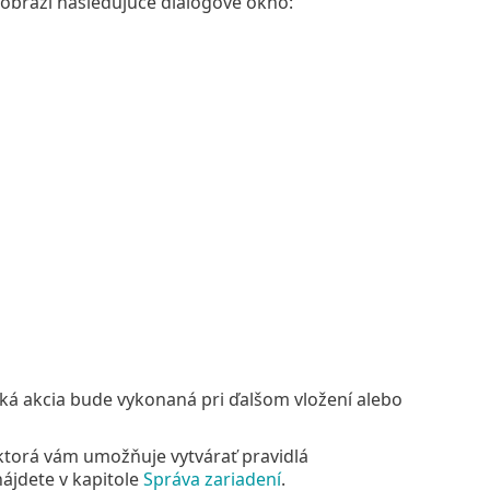
zobrazí nasledujúce dialógové okno:
ká akcia bude vykonaná pri ďalšom vložení alebo
 ktorá vám umožňuje vytvárať pravidlá
nájdete v kapitole
Správa zariadení
.