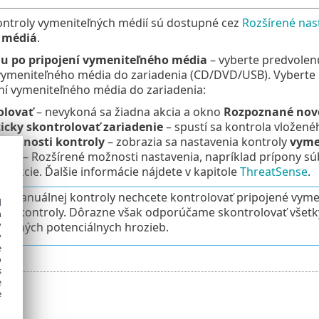
ontroly vymeniteľných médií sú dostupné cez
Rozšírené nas
 médiá
.
u po pripojení vymeniteľného média
– vyberte predvolen
 vymeniteľného média do zariadenia (CD/DVD/USB). Vyberte 
ní vymeniteľného média do zariadenia:
olovať
– nevykoná sa žiadna akcia a okno
Rozpoznané nové
cky skontrolovať zariadenie
– spustí sa kontrola vložené
 možnosti kontroly
– zobrazia sa nastavenia kontroly
vyme
ense
– Rozšírené možnosti nastavenia, napríklad prípony sú
tekcie. Ďalšie informácie nájdete v kapitole
ThreatSense
.
s manuálnej kontroly nechcete kontrolovať pripojené vymen
d
ím kontroly. Dôrazne však odporúčame skontrolovať všetky
h
y
 a iných potenciálnych hrozieb.
y
e
o
s
e
e