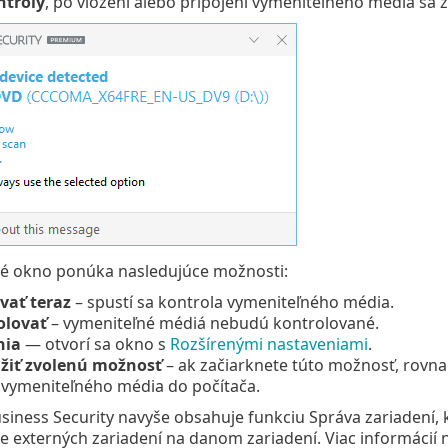
ntroly
, po vložení alebo pripojení vymeniteľného média sa 
vé okno ponúka nasledujúce možnosti:
vať teraz
– spustí sa kontrola vymeniteľného média.
olovať
– vymeniteľné médiá nebudú kontrolované.
nia
— otvorí sa okno s
Rozšírenými nastaveniami
.
žiť zvolenú možnosť
– ak začiarknete túto možnosť, rovna
 vymeniteľného média do počítača.
siness Security navyše obsahuje funkciu Správa zariadení,
e externých zariadení na danom zariadení. Viac informácií 