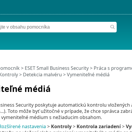
pomocník
>
ESET Small Business Security
>
Práca s programo
Kontroly
>
Detekcia malvéru
> Vymeniteľné médiá
teľné médiá
siness Security poskytuje automatickú kontrolu vložených
.). Toto môže byť užitočné v prípade, že chce správca zabrá
a vymeniteľné médium s nežiaducim obsahom.
Rozšírené nastavenia
>
Kontroly
>
Kontrola zariadení
>
Vy