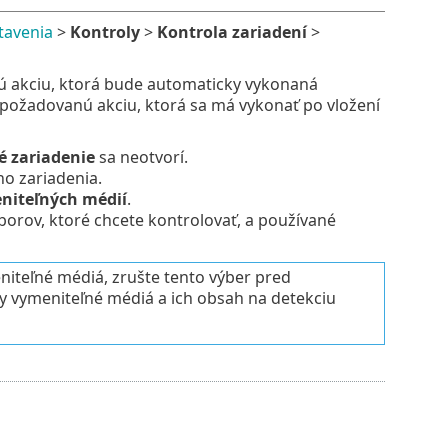
tavenia
>
Kontroly
>
Kontrola zariadení
>
ú akciu, ktorá bude automaticky vykonaná
požadovanú akciu, ktorá sa má vykonať po vložení
 zariadenie
sa neotvorí.
ho zariadenia.
niteľných médií
.
borov, ktoré chcete kontrolovať, a používané
iteľné médiá, zrušte tento výber pred
 vymeniteľné médiá a ich obsah na detekciu