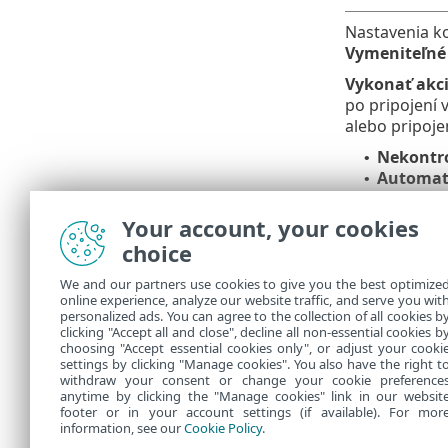
Nastavenia k
Vymeniteľné
Vykonať akci
po pripojení
alebo pripoje
Nekontr
•
Automati
•
Zobraziť
•
ThreatS
•
Your account, your cookies
metódy de
choice
Ak poča
We and our partners use cookies to give you the best optimize
spusten
online experience, analyze our website traffic, and serve you wit
personalized ads. You can agree to the collection of all cookies b
malvéru
clicking "Accept all and close", decline all non-essential cookies b
choosing "Accept essential cookies only", or adjust your cooki
settings by clicking "Manage cookies". You also have the right t
withdraw your consent or change your cookie preference
anytime by clicking the "Manage cookies" link in our websit
footer or in your account settings (if available). For mor
information, see our
Cookie Policy
.