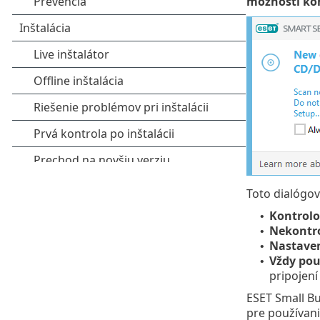
možnosti ko
Toto dialógo
Kontrolo
•
Nekontr
•
Nastave
•
Vždy pou
•
pripojení
ESET Small Bu
pre používani