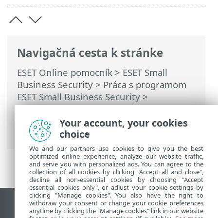
Navigačná cesta k stránke
ESET Online pomocník
>
ESET Small
Business Security
>
Práca s programom
ESET Small Business Security
>
Nastavenia
>
Bezpečnostné nástroje
>
Secure Data
> Vytvorenie šifrovanej
Your account, your cookies
virtuálnej jednotky
choice
We and our partners use cookies to give you the best
optimized online experience, analyze our website traffic,
and serve you with personalized ads. You can agree to the
collection of all cookies by clicking "Accept all and close",
decline all non-essential cookies by choosing "Accept
essential cookies only", or adjust your cookie settings by
clicking "Manage cookies". You also have the right to
withdraw your consent or change your cookie preferences
Zobraziť stránku ako na počítači
anytime by clicking the "Manage cookies" link in our website