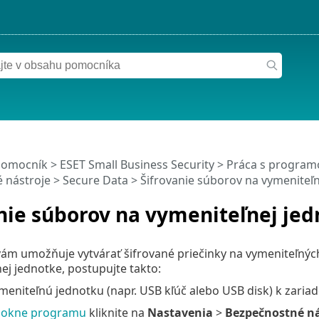
pomocník
>
ESET Small Business Security
>
Práca s programo
 nástroje
>
Secure Data
> Šifrovanie súborov na vymeniteľn
nie súborov na vymeniteľnej je
ám umožňuje vytvárať šifrované priečinky na vymeniteľných
ej jednotke, postupujte takto:
meniteľnú jednotku (napr. USB kľúč alebo USB disk) k zariad
 okne programu
kliknite na
Nastavenia
>
Bezpečnostné ná