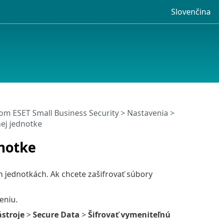
Slovenčina
m ESET Small Business Security
>
Nastavenia
>
ej jednotke
dnotke
 jednotkách. Ak chcete zašifrovať súbory
eniu.
stroje
>
Secure Data
>
Šifrovať vymeniteľnú