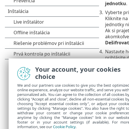
jednotku
.
3.
Vyberte pri
Kliknite na
jednotky n
Ak si praj
akomkoľvek
Dešifrova
4.
Nastavte he
prihlásite
na tomto 
Your account, your cookies
5.
Vaša vymeni
choice
Ak pripojíte 
We and our partners use cookies to give you the best optimize
viditeľný. Po
online experience, analyze our website traffic, and serve you wit
na zadanie he
personalized ads. You can agree to the collection of all cookies b
nebude doň m
clicking "Accept all and close", decline all non-essential cookies b
choosing "Accept essential cookies only", or adjust your cooki
settings by clicking "Manage cookies". You also have the right t
withdraw your consent or change your cookie preference
anytime by clicking the "Manage cookies" link in our websit
footer or in your account settings (if available). For mor
information, see our
Cookie Policy
.