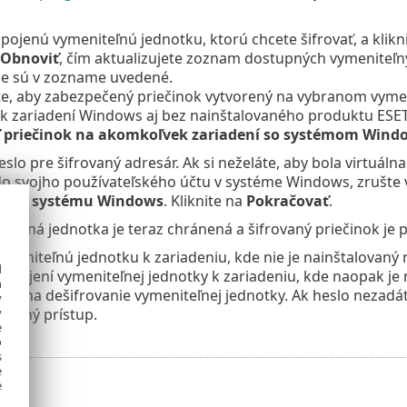
pojenú vymeniteľnú jednotku, ktorú chcete šifrovať, a klikn
Obnoviť
, čím aktualizujete zoznam dostupných vymeniteľn
ie sú v zozname uvedené.
ete, aby zabezpečený priečinok vytvorený na vybranom vyme
 zariadení Windows aj bez nainštalovaného produktu ESET 
ť priečinok na akomkoľvek zariadení so systémom Wind
slo pre šifrovaný adresár. Ak si neželáte, aby bola virtuál
 do svojho používateľského účtu v systéme Windows, zrušte
účte systému Windows
. Kliknite na
Pokračovať
.
teľná jednotka je teraz chránená a šifrovaný priečinok je p
vymeniteľnú jednotku k zariadeniu, kde nie je nainštalovaný
d
 pripojení vymeniteľnej jednotky k zariadeniu, kde naopak je
h
sla na dešifrovanie vymeniteľnej jednotky. Ak heslo nezadáte
y
ožný prístup.
y
e
o
s
e
e