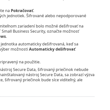
ite na
Pokračovať
.
ých jednotiek. Šifrované alebo nepodporované
niteľnom zariadení bolo možné dešifrovať na
Small Business Security, označte možnosť
ows
.
na jednotka automaticky dešifrovaná, keď sa
 výber možnosti
Automaticky dešifrovať
ripravený na použitie.
 nástroj Secure Data, šifrovaný priečinok nebude
 nainštalovaný nástroj Secure Data, sa zobrazí výzva
, šifrovaný priečinok bude síce viditeľný, ale