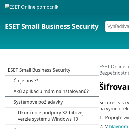
ESET Small Business Security
ESET Online 
Bezpečnostné
Šifrova
Secure Data v
na vymeniteľn
1.
Pripojte vy
2.
V
hlavnom