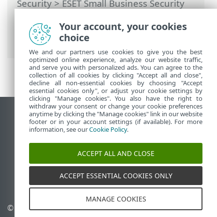
Security
>
ESET Small Business Security
운용
>
도구
>
스케줄러
> 대화 상자 창 - 스
Your account, your cookies
케쥴러 > 작업 상세 정보 - 애플리케이션 실
choice
행
We and our partners use cookies to give you the best
optimized online experience, analyze our website traffic,
and serve you with personalized ads. You can agree to the
collection of all cookies by clicking "Accept all and close",
decline all non-essential cookies by choosing "Accept
essential cookies only", or adjust your cookie settings by
clicking "Manage cookies". You also have the right to
withdraw your consent or change your cookie preferences
anytime by clicking the "Manage cookies" link in our website
데스크톱 사이트 보기
footer or in your account settings (if available). For more
End of Life
information, see our
Cookie Policy
.
ESET 지식 베이스
ACCEPT ALL AND CLOSE
ESET 포럼
ESET Status Portal
ACCEPT ESSENTIAL COOKIES ONLY
국가별 지원
MANAGE COOKIES
© 1992 - 2026 ESET, spol. s
쿠키 관리