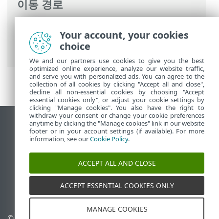
이동 경로
ESET 온라인 도움말
>
ESET Small Business
Your account, your cookies
Security
>
ESET Small Business Security
choice
운용
>
도구
> 스케줄러
We and our partners use cookies to give you the best
optimized online experience, analyze our website traffic,
and serve you with personalized ads. You can agree to the
collection of all cookies by clicking "Accept all and close",
decline all non-essential cookies by choosing "Accept
essential cookies only", or adjust your cookie settings by
clicking "Manage cookies". You also have the right to
withdraw your consent or change your cookie preferences
anytime by clicking the "Manage cookies" link in our website
데스크톱 사이트 보기
footer or in your account settings (if available). For more
End of Life
information, see our
Cookie Policy
.
ESET 지식 베이스
ACCEPT ALL AND CLOSE
ESET 포럼
ESET Status Portal
ACCEPT ESSENTIAL COOKIES ONLY
국가별 지원
MANAGE COOKIES
© 1992 - 2026 ESET, spol. s
쿠키 관리