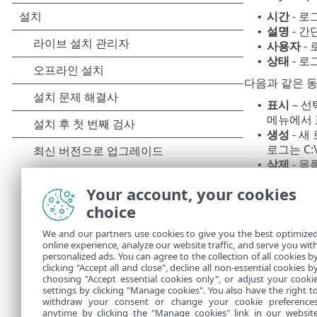
시간
- 로
•
설명
- 간
•
사용자
-
•
상태
- 로
•
다음과 같은 동
표시
– 선
•
메뉴에서
생성
- 새
•
로그는 C:\
삭제
- 목
•
하나 이상의 
Your account, your cookies
표시
- 선
choice
•
생성
- 새
•
We and our partners use cookies to give you the best optimize
삭제
- 목
•
online experience, analyze our website traffic, and serve you wit
모두 삭제
•
personalized ads. You can agree to the collection of all cookies b
내보내기
clicking "Accept all and close", decline all non-essential cookies b
•
choosing "Accept essential cookies only", or adjust your cooki
settings by clicking "Manage cookies". You also have the right t
withdraw your consent or change your cookie preference
anytime by clicking the "Manage cookies" link in our websit