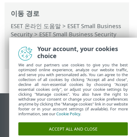
이동 경로
ESET 온라인 도움말
>
ESET Small Business
Security
>
ESET Small Business Security
운용
>
설정
>
네트워크 보호
> 대화 상자 창
Your account, your cookies
- 네트워크 보호 > 새로운 네트워크가 검색
choice
됨
We and our partners use cookies to give you the best
optimized online experience, analyze our website traffic,
and serve you with personalized ads. You can agree to the
collection of all cookies by clicking "Accept all and close",
decline all non-essential cookies by choosing "Accept
essential cookies only", or adjust your cookie settings by
clicking "Manage cookies". You also have the right to
withdraw your consent or change your cookie preferences
anytime by clicking the "Manage cookies" link in our website
데스크톱 사이트 보기
footer or in your account settings (if available). For more
End of Life
information, see our
Cookie Policy
.
ESET 지식 베이스
ACCEPT ALL AND CLOSE
ESET 포럼