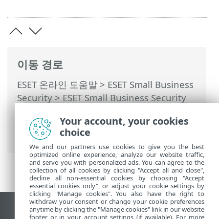
이동 경로
ESET 온라인 도움말
>
ESET Small Business
Security
>
ESET Small Business Security
운용
>
설정
>
네트워크 보호
> 대화 상자 창
Your account, your cookies
- 네트워크 보호 > 신뢰할 수 있는 들어오는
choice
통신
We and our partners use cookies to give you the best
optimized online experience, analyze our website traffic,
and serve you with personalized ads. You can agree to the
collection of all cookies by clicking "Accept all and close",
decline all non-essential cookies by choosing "Accept
essential cookies only", or adjust your cookie settings by
clicking "Manage cookies". You also have the right to
withdraw your consent or change your cookie preferences
anytime by clicking the "Manage cookies" link in our website
데스크톱 사이트 보기
footer or in your account settings (if available). For more