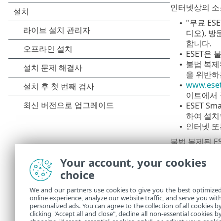
인터넷상의 소스
"무료 E
•
디오), 
합니다.
ESET은
•
불법 복제된
•
을 위반하
www.ese
•
이트에서 
ESET Smal
•
하여 설치
인터넷 또
•
불법 복제된 E
Your account, your cookies
ESET 보안 
choice
1.
무료 평가판
2.
ESET 
We and our partners use cookies to give you the best optimize
3.
Andro
online experience, analyze our website traffic, and serve you wit
personalized ads. You can agree to the collection of all cookies b
구독을 할인받
clicking "Accept all and close", decline all non-essential cookies b