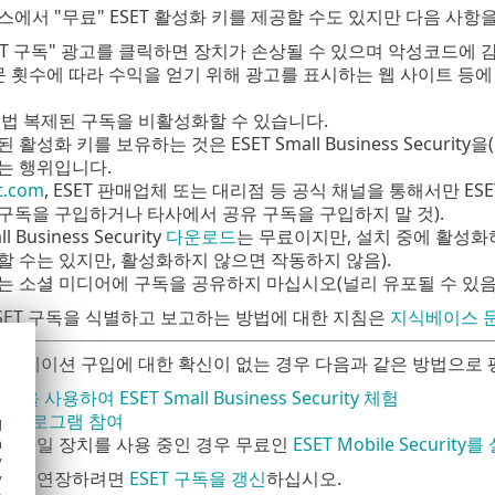
에서 "무료" ESET 활성화 키를 제공할 수도 있지만 다음 사항
SET 구독" 광고를 클릭하면 장치가 손상될 수 있으며 악성코드에 
방문 횟수에 따라 수익을 얻기 위해 광고를 표시하는 웹 사이트 등
 불법 복제된 구독을 비활성화할 수 있습니다.
 활성화 키를 보유하는 것은 ESET Small Business Securi
는 행위입니다.
t.com
, ESET 판매업체 또는 대리점 등 공식 채널을 통해서만 ES
구독을 구입하거나 타사에서 공유 구독을 구입하지 말 것).
l Business Security
다운로드
는 무료이지만, 설치 중에 활성화
할 수는 있지만, 활성화하지 않으면 작동하지 않음).
는 소셜 미디어에 구독을 공유하지 마십시오(널리 유포될 수 있음)
SET 구독을 식별하고 보고하는 방법에 대한 지침은
지식베이스 
애플리케이션 구입에 대한 확신이 없는 경우 다음과 같은 방법으로 
을 사용하여 ESET Small Business Security 체험
베타 프로그램 참여
d
id 모바일 장치를 사용 중인 경우 무료인
ESET Mobile Security를
h
y
거나 연장하려면
ESET 구독을 갱신
하십시오.
y