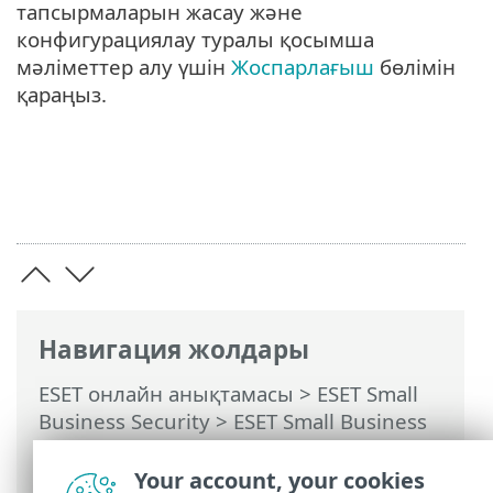
тапсырмаларын жасау және
конфигурациялау туралы қосымша
мәліметтер алу үшін
Жоспарлағыш
бөлімін
қараңыз.
Навигация жолдары
ESET онлайн анықтамасы
>
ESET Small
Business Security
>
ESET Small Business
Security бағдарламасымен жұмыс істеу
>
Жаңарту
> Жаңарту тапсырмаларын
Your account, your cookies