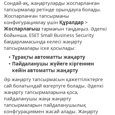
Сондай-ақ, жаңартуларды жоспарланған
тапсырмалар ретінде орындауға болады.
Жоспарланған тапсырманы
конфигурациялау үшін
Құралдар
>
Жоспарлағыш
тармағын таңдаңыз. Әдепкі
бойынша, ESET Small Business Security
бағдарламасында келесі жаңарту
тапсырмалары іске қосылады:
Тұрақты автоматты жаңарту
•
Пайдаланушы жүйеге кіргеннен
•
кейін автоматты жаңарту
Әр жаңарту тапсырмасын қажеттіліктерге
сай болатындай өзгертуге болады. Әдепкі
жаңарту тапсырмаларына қоса,
пайдаланушы жаңа жаңарту
тапсырмаларын пайдаланушылық
конфгурациямен жасай алады. Жаңарту