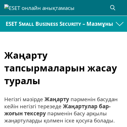
ESET Small Business Security – Мазмұны
Жаңарту
тапсырмаларын жасау
туралы
Негізгі мәзірде
Жаңарту
пәрменін басудан
кейін негізгі терезеде
Жаңартулар бар-
жоғын тексеру
пәрменін басу арқылы
жаңартуларды қолмен іске қосуға болады.