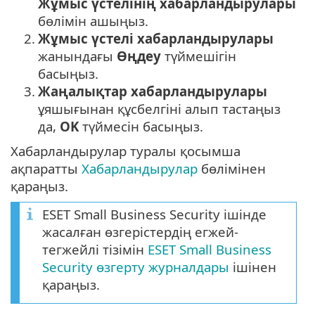
Жұмыс үстелінің хабарландырулары
бөлімін ашыңыз.
2.
Жұмыс үстелі хабарландырулары
жанындағы
Өңдеу
түймешігін
басыңыз.
3.
Жаңалықтар хабарландырулары
ұяшығынан құсбелгіні алып тастаңыз
да,
OK
түймесін басыңыз.
Хабарландырулар туралы қосымша
ақпаратты
Хабарландырулар
бөлімінен
қараңыз.
ESET Small Business Security ішінде
жасалған өзгерістердің егжей-
тегжейлі тізімін
ESET Small Business
Security өзгерту журналдары
ішінен
қараңыз.