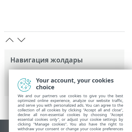
Навигация жолдары
ESET онлайн анықтамасы
>
ESET Small
Business Security
>
ESET Small Business
Your account, your cookies
Security
> Жаңалықтар
choice
We and our partners use cookies to give you the best
optimized online experience, analyze our website traffic,
and serve you with personalized ads. You can agree to the
collection of all cookies by clicking "Accept all and close",
decline all non-essential cookies by choosing "Accept
essential cookies only", or adjust your cookie settings by
clicking "Manage cookies". You also have the right to
withdraw your consent or change your cookie preferences