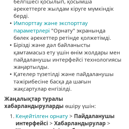
белгішесі қосылып, қосымша
әрекеттерге жылдам кіруге мүмкіндік
берді.
Импорттау және экспорттау
•
параметрлері
"Орнату" экранында
бөлек әрекеттер ретінде қолжетімді.
Бірізді және дәл байланысты
•
қамтамасыз ету үшін өнім жолдары мен
пайдаланушы интерфейсі технологиясы
жаңартылды.
Қателер түзетілді және пайдаланушы
•
тәжірибесіне басқа да шағын
жақсартулар енгізілді.
Жаңалықтар туралы
хабарландыруларды
өшіру үшін:
1.
Кеңейтілген орнату
>
Пайдаланушы
интерфейсі
>
Хабарландырулар
>