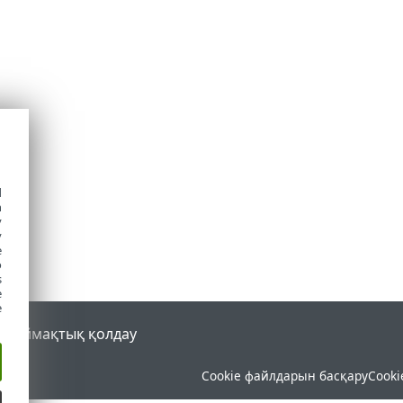
d
h
y
y
e
o
s
e
e
al
Аймақтық қолдау
Cookie файлдарын басқару
Cooki