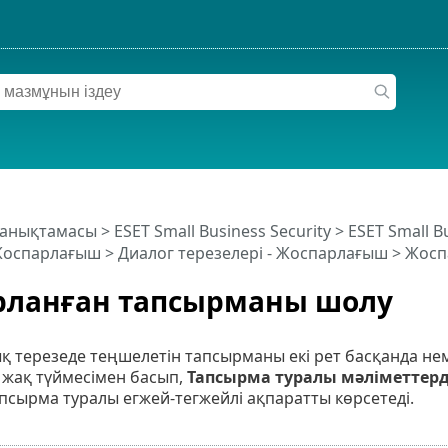
 анықтамасы
>
ESET Small Business Security
>
ESET Small B
оспарлағыш
> Диалог терезелері - Жоспарлағыш > Жос
рланған тапсырманы шолу
ық терезеде теңшелетін тапсырманы екі рет басқанда 
ң жақ түймесімен басып,
Тапсырма туралы мәліметтерд
сырма туралы егжей-тегжейлі ақпаратты көрсетеді.