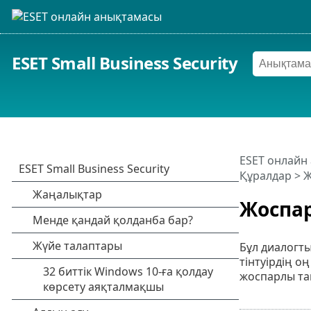
ESET Small Business Security
ESET онлайн
Құралдар
>
Ж
Жоспа
Бұл диалогт
тінтуірдің о
жоспарлы тап