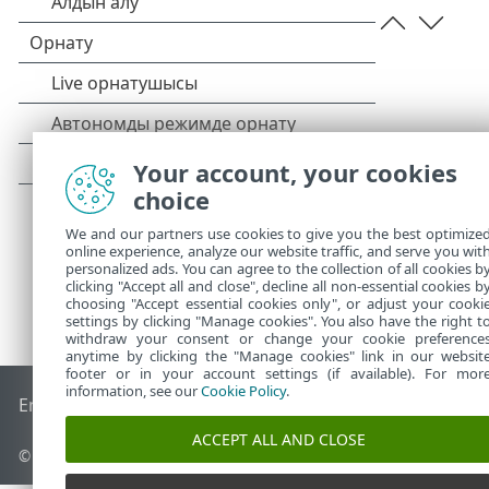
Your account, your cookies
choice
We and our partners use cookies to give you the best optimize
online experience, analyze our website traffic, and serve you wit
personalized ads. You can agree to the collection of all cookies b
clicking "Accept all and close", decline all non-essential cookies b
choosing "Accept essential cookies only", or adjust your cooki
settings by clicking "Manage cookies". You also have the right t
withdraw your consent or change your cookie preference
anytime by clicking the "Manage cookies" link in our websit
footer or in your account settings (if available). For mor
information, see our
Cookie Policy
.
End of Life
ESET білім қоры
ESET форумы
ESET Status Port
ACCEPT ALL AND CLOSE
© 1992 - 2026 ESET, spol. s r.o. - Барлық құқықтары қорғалған.