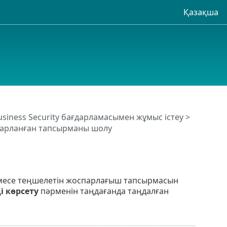
Қазақша
usiness Security бағдарламасымен жұмыс істеу
>
парланған тапсырманы шолу
немесе теңшелетін жоспарлағыш тапсырмасын
і көрсету
пәрменін таңдағанда таңдалған