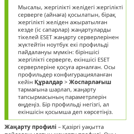
Мысалы, жергілікті желідегі жергілікті
серверге (айнаға) қосылатын, бірақ
жергілікті желіден ажыратылған
кезде (іс сапарлар) жаңартуларды
тікелей ESET жаңарту серверлерінен
жүктейтін ноутбук екі профильді
пайдалануы мүмкін: біріншісі
жергілікті серверге, екіншісі ESET
серверлеріне қосуға арналған. Осы
профильдер конфигурацияланған
кейін
Құралдар
>
Жоспарлағыш
тармағына шарлап, жаңарту
тапсырмасының параметрлерін
өңдеңіз. Бір профильді негізгі, ал
екіншісін қосымша деп көрсетіңіз.
Жаңарту профилі
– Қазіргі уақытта