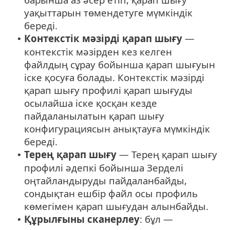
уақыттарын төмендетуге мүмкіндік
береді.
Контекстік мәзірді қарап шығу
—
•
контекстік мәзірден кез келген
файлдың сұрау бойынша қарап шығуын
іске қосуға болады. Контекстік мәзірді
қарап шығу профилі қарап шығуды
осылайша іске қосқан кезде
пайдаланылатын қарап шығу
конфигурациясын анықтауға мүмкіндік
береді.
Терең қарап шығу
— Терең қарап шығу
•
профилі әдепкі бойынша Зерделі
оңтайландыруды пайдаланбайды,
сондықтан ешбір файл осы профиль
көмегімен қарап шығудан алынбайды.
Құрылғыны сканерлеу
: бұл —
•