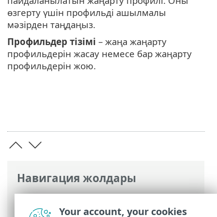
пайдаланылатын жаңарту профилі. Оны
өзгерту үшін профильді ашылмалы
мәзірден таңдаңыз.
Профильдер тізімі
– жаңа жаңарту
профильдерін жасау немесе бар жаңарту
профильдерін жою.
Навигация жолдары
ESET онлайн анықтамасы
>
ESET Small
Business Security
>
Жұмысты бастау
>
Your account, your cookies