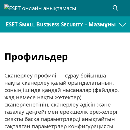
ESET Small Business Security – Мазмұны
Профильдер
Сканерлеу профилі — сұрау бойынша
нақты сканерлеу қалай орындалатынын,
соның ішінде қандай нысаналар (файлдар,
жад немесе нақты жетектер)
сканерленетінін, сканерлеу әдісін және
тазалау деңгейі мен ерекшелік ережелері
сияқты басқа параметрлерді анықтайтын
сақталған параметрлер конфигурациясы.