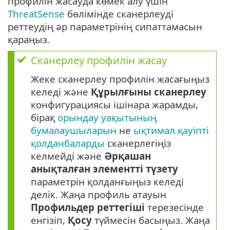
профилін жасауда көмек алу үшін
ThreatSense
бөлімінде сканерлеуді
реттеудің әр параметрінің сипаттамасын
қараңыз.
Сканерлеу профилін жасау
Жеке сканерлеу профилін жасағыңыз
келеді және
Құрылғыны сканерлеу
конфигурациясы ішінара жарамды,
бірақ
орындау уақытының
бумалаушыларын
не
ықтимал қауіпті
қолданбаларды
сканерлегіңіз
келмейді және
Әрқашан
анықталған элементті түзету
параметрін қолданғыңыз келеді
делік. Жаңа профиль атауын
Профильдер реттегіші
терезесінде
енгізіп,
Қосу
түймесін басыңыз. Жаңа