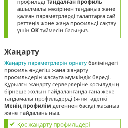
профильді
Таңдалған профиль
ашылмалы мәзірінен таңдаңыз және
қалған параметрлерді талаптарға сай
реттеңіз және жаңа профильді сақтау
үшін
OK
түймесін басыңыз.
Жаңарту
Жаңарту параметрлерін орнату
бөліміндегі
профиль өңдегіш жаңа жаңарту
профильдерін жасауға мүмкіндік береді.
Құрылғы жаңарту серверлеріне қосылудың
бірнеше жолын пайдаланғанда ғана жеке
таңдамалы профильдерді (яғни, әдепкі
Менің профилім
дегеннен басқа) жасаңыз
және пайдаланыңыз.
Қос жаңарту профильдері