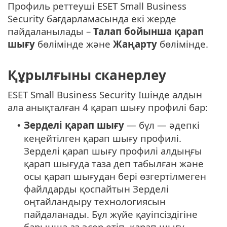
Профиль реттеуші ESET Small Business
Security бағдарламасында екі жерде
пайдаланылады –
Талап бойынша қарап
шығу
бөлімінде және
Жаңарту
бөлімінде.
Құрылғыны сканерлеу
ESET Small Business Security Ішінде алдын
ала анықталған 4 қарап шығу профилі бар:
Зерделі қарап шығу
— бұл — әдепкі
•
кеңейтілген қарап шығу профилі.
Зерделі қарап шығу профилі алдыңғы
қарап шығуда таза деп табылған және
осы қарап шығудан бері өзгертілмеген
файлдарды қоспайтын Зерделі
оңтайландыру технологиясын
пайдаланады. Бұл жүйе қауіпсіздігіне
барынша аз әсер етіп, қарап шығу