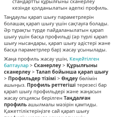
стандартты құрылғыны сканерлеу
кезінде қолданылатын әдепкі профиль.
Таңдаулы қарап шығу параметрлерін
болашақ қарап шығу үшін сақтауға болады.
Әр тұрақты түрде пайдаланылатын қарап
шығу үшін басқа профильді (әр түрлі қарап
шығу нысандары, қарап шығу әдістері және
басқа параметрлер бар) жасау ұсынылады.
Жаңа профиль жасау үшін,
Кеңейтілген
баптаулар
>
Сканерлеу
>
Құрылғыны
сканерлеу
>
Талап бойынша қарап шығу
>
Профильдер тізімі
>
Өңдеу
бөлімін
ашыңыз.
Профиль реттегіші
терезесі бар
қарап шығу профильдері және жаңасын
жасау опциясы берілген
Таңдалған
профиль
ашылмалы мәзірін қамтиды.
Қажеттіліктеріңізге сай қарап шығу