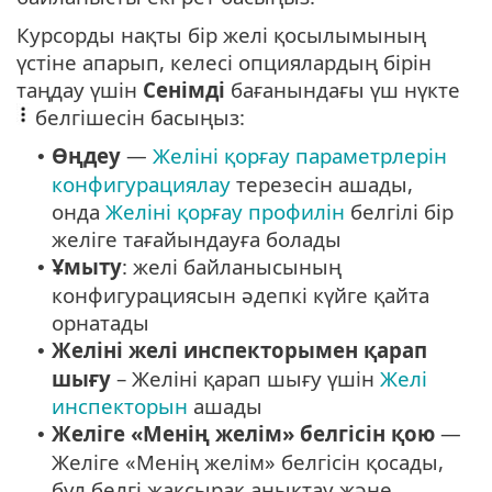
Курсорды нақты бір желі қосылымының
үстіне апарып, келесі опциялардың бірін
таңдау үшін
Сенімді
бағанындағы үш нүкте
белгішесін басыңыз:
Өңдеу
—
Желіні қорғау параметрлерін
•
конфигурациялау
терезесін ашады,
онда
Желіні қорғау профилін
белгілі бір
желіге тағайындауға болады
Ұмыту
: желі байланысының
•
конфигурациясын әдепкі күйге қайта
орнатады
Желіні желі инспекторымен қарап
•
шығу
– Желіні қарап шығу үшін
Желі
инспекторын
ашады
Желіге «Менің желім» белгісін қою
—
•
Желіге «Менің желім» белгісін қосады,
бұл белгі жақсырақ анықтау және