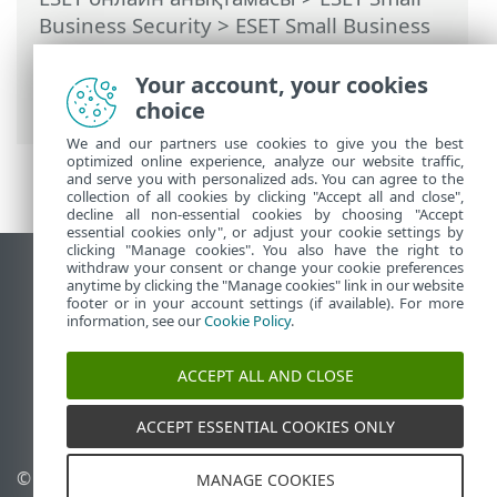
Business Security
>
ESET Small Business
Security бағдарламасымен жұмыс істеу
>
Реттеу
>
Желіні қорғау
> Желілік
Your account, your cookies
қосылымдар
choice
We and our partners use cookies to give you the best
optimized online experience, analyze our website traffic,
and serve you with personalized ads. You can agree to the
collection of all cookies by clicking "Accept all and close",
decline all non-essential cookies by choosing "Accept
essential cookies only", or adjust your cookie settings by
clicking "Manage cookies". You also have the right to
withdraw your consent or change your cookie preferences
Жұмыс үстеліндегі сайтты қарау
anytime by clicking the "Manage cookies" link in our website
footer or in your account settings (if available). For more
End of Life
information, see our
Cookie Policy
.
ESET білім қоры
ESET форумы
ACCEPT ALL AND CLOSE
ESET Status Portal
Аймақтық қолдау
ACCEPT ESSENTIAL COOKIES ONLY
© 1992 - 2026 ESET, spol. s
Cookie файлдарын
MANAGE COOKIES