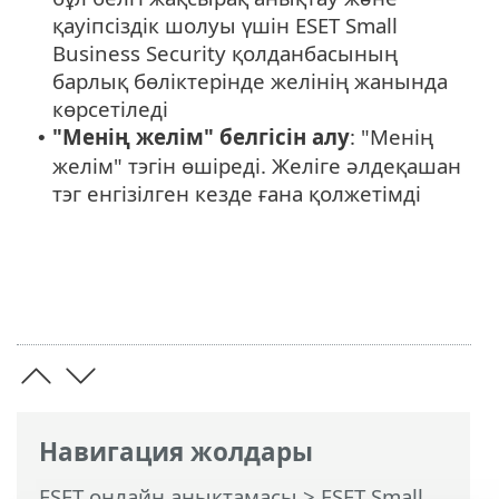
қауіпсіздік шолуы үшін ESET Small
Business Security қолданбасының
барлық бөліктерінде желінің жанында
көрсетіледі
"Менің желім" белгісін алу
: "Менің
•
желім" тэгін өшіреді. Желіге әлдеқашан
тэг енгізілген кезде ғана қолжетімді
Навигация жолдары
ESET онлайн анықтамасы
>
ESET Small