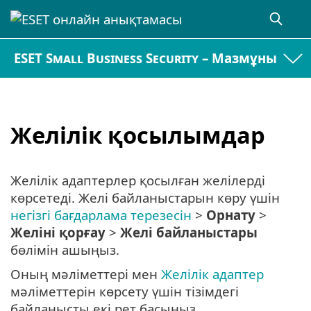
ESET Small Business Security – Мазмұны
Желілік қосылымдар
Желілік адаптерлер қосылған желілерді
көрсетеді. Желі байланыстарын көру үшін
негізгі бағдарлама терезесін
>
Орнату
>
Желіні қорғау
>
Желі байланыстары
бөлімін ашыңыз.
Оның мәліметтері мен
Желілік адаптер
мәліметтерін көрсету үшін тізімдегі
байланысты екі рет басыңыз.