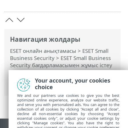
Навигация жолдары
ESET онлайн анықтамасы
>
ESET Small
Business Security
>
ESET Small Business
Security бағдарламасымен жұмыс істеу
>
Реттеу
>
Желіні қорғау
> Диалог
терезелері - Желіні қорғау > Желілік
Your account, your cookies
қауіп бұғатталды
choice
We and our partners use cookies to give you the best
optimized online experience, analyze our website traffic,
and serve you with personalized ads. You can agree to the
collection of all cookies by clicking "Accept all and close",
decline all non-essential cookies by choosing "Accept
essential cookies only", or adjust your cookie settings by
clicking "Manage cookies". You also have the right to
withdraw your consent or change your cookie preferences