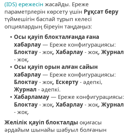
(IDS) ережесін
жасайды. Ереже
параметрлерін көрсету үшін
Рұқсат беру
түймешігін баспай тұрып келесі
опциялардың біреуін таңдаңыз:
Осы қауіп блокталғанда ғана
•
хабарлау
— Ереже конфигурациясы:
Блоктау
- жоқ,
Хабарлау
- жоқ,
Журнал
- жоқ.
Осы қауіп орын алған сайын
•
хабарлау
— Ереже конфигурациясы:
Блоктау
- жоқ,
Ескерту
- әдепкі,
Журнал
- әдепкі.
Хабарламау
— Ереже конфигурациясы:
•
Блоктау
- жоқ,
Хабарлау
- жоқ,
Журнал
- жоқ.
Желілік қауіп блокталды
оқиғасы
әрдайым шынайы шабуыл болғанын