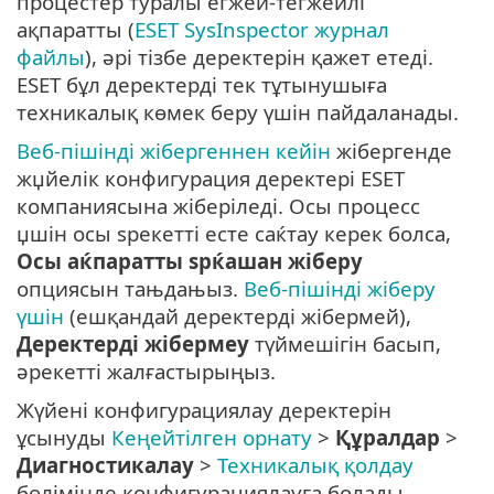
процестер туралы егжей-тегжейлі
ақпаратты (
ESET SysInspector журнал
файлы
), әрі тізбе деректерін қажет етеді.
ESET бұл деректерді тек тұтынушыға
техникалық көмек беру үшін пайдаланады.
Веб-пішінді жібергеннен кейін
жібергенде
жџйелік конфигурация деректері ESET
компаниясына жіберіледі. Осы процесс
џшін осы ѕрекетті есте саќтау керек болса,
Осы аќпаратты ѕрќашан жіберу
опциясын тањдањыз.
Веб-пішінді жіберу
үшін
(ешқандай деректерді жібермей),
Деректерді жібермеу
түймешігін басып,
әрекетті жалғастырыңыз.
Жүйені конфигурациялау деректерін
ұсынуды
Кеңейтілген орнату
>
Құралдар
>
Диагностикалау
>
Техникалық қолдау
бөлімінде конфигурациялауға болады.