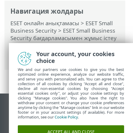
Навигация жолдары
ESET онлайн анықтамасы
>
ESET Small
Business Security
>
ESET Small Business
Security бағдарламасымен жұмыс істеу
>
Анықтама және қолдау
> Жүйе
конфигурациясының деректерін
Your account, your cookies
жіберу
choice
We and our partners use cookies to give you the best
optimized online experience, analyze our website traffic,
and serve you with personalized ads. You can agree to the
collection of all cookies by clicking "Accept all and close",
decline all non-essential cookies by choosing "Accept
essential cookies only", or adjust your cookie settings by
clicking "Manage cookies". You also have the right to
withdraw your consent or change your cookie preferences
Жұмыс үстеліндегі сайтты қарау
anytime by clicking the "Manage cookies" link in our website
footer or in your account settings (if available). For more
End of Life
information, see our
Cookie Policy
.
ESET білім қоры
ESET форумы
ACCEPT ALL AND CLOSE