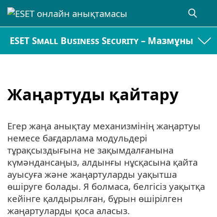
ESET Small Business Security – Мазмұны
Жаңартуды қайтару
Егер жаңа анықтау механизмінің жаңартуы
немесе бағдарлама модульдері
тұрақсыздығына не зақымдалғанына
күмәндансаңыз, алдынғы нұсқасына қайта
ауысуға және жаңартуларды уақытша
өшіруге болады. Я болмаса, белгісіз уақытқа
кейінге қалдырылған, бұрын өшірілген
жаңартуларды қоса аласыз.