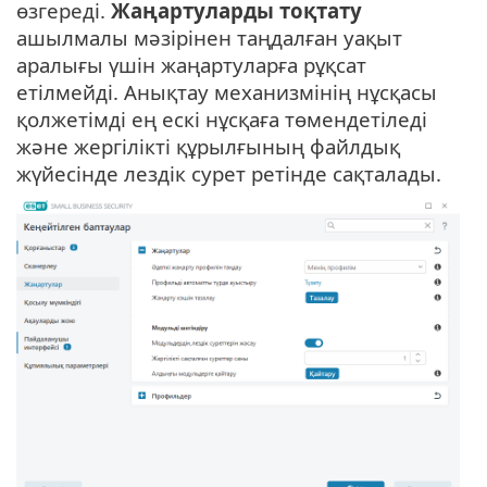
өзгереді.
Жаңартуларды тоқтату
ашылмалы мәзірінен таңдалған уақыт
аралығы үшін жаңартуларға рұқсат
етілмейді. Анықтау механизмінің нұсқасы
қолжетімді ең ескі нұсқаға төмендетіледі
және жергілікті құрылғының файлдық
жүйесінде лездік сурет ретінде сақталады.