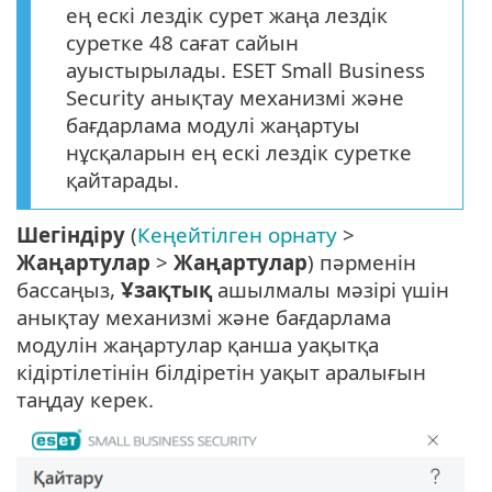
ең ескі лездік сурет жаңа лездік
суретке 48 сағат сайын
ауыстырылады. ESET Small Business
Security анықтау механизмі және
бағдарлама модулі жаңартуы
нұсқаларын ең ескі лездік суретке
қайтарады.
Шегіндіру
(
Кеңейтілген орнату
>
Жаңартулар
>
Жаңартулар
) пәрменін
бассаңыз,
Ұзақтық
ашылмалы мәзірі үшін
анықтау механизмі және бағдарлама
модулін жаңартулар қанша уақытқа
кідіртілетінін білдіретін уақыт аралығын
таңдау керек.