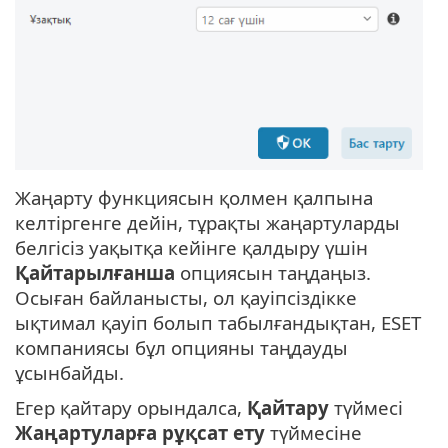
Жаңарту функциясын қолмен қалпына
келтіргенге дейін, тұрақты жаңартуларды
белгісіз уақытқа кейінге қалдыру үшін
Қайтарылғанша
опциясын таңдаңыз.
Осыған байланысты, ол қауіпсіздікке
ықтимал қауіп болып табылғандықтан, ESET
компаниясы бұл опцияны таңдауды
ұсынбайды.
Егер қайтару орындалса,
Қайтару
түймесі
Жаңартуларға рұқсат ету
түймесіне