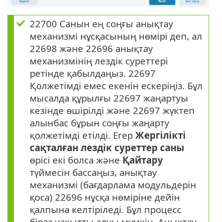
22700 Санын ең соңғы анықтау
механизмі нұсқасының нөмірі деп, ал
22698 және 22696 анықтау
механизмінің лездік суреттері
ретінде қабылдаңыз. 22697
Қолжетімді емес екенін ескеріңіз. Бұл
мысалда құрылғы 22697 жаңартуы
кезінде өшірілді және 22697 жүктеп
алынбас бұрын соңғы жаңарту
қолжетімді етілді. Егер
Жергілікті
сақталған лездік суреттер саны
өрісі екі болса және
Қайтару
түймесін бассаңыз, анықтау
механизмі (бағдарлама модульдерін
қоса) 22696 нұсқа нөміріне дейін
қалпына келтіріледі. Бұл процесс
біраз уақытты алуы мүмкін. Анықтау