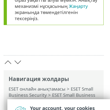
механизмі нұсқасының
Жаңарту
экранында төмендетілгенін
тексеріңіз.
Навигация жолдары
ESET онлайн анықтамасы
>
ESET Small
Business Security
>
ESET Small Business
Security бағдарламасымен жұмыс істеу
>
Кеңейтілген орнату
>
Жаңартулар
>
Your account, your cookies