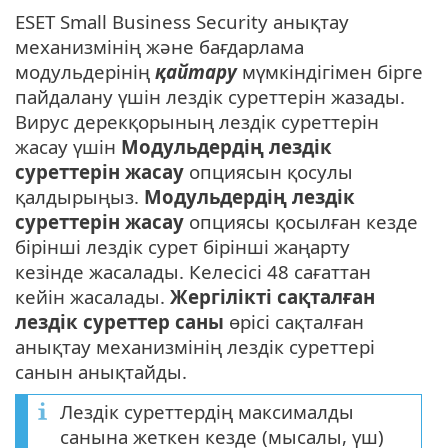
ESET Small Business Security анықтау
механизмінің және бағдарлама
модульдерінің
қайтару
мүмкіндігімен бірге
пайдалану үшін лездік суреттерін жазады.
Вирус дерекқорының лездік суреттерін
жасау үшін
Модульдердің лездік
суреттерін жасау
опциясын қосулы
қалдырыңыз.
Модульдердің лездік
суреттерін жасау
опциясы қосылған кезде
бірінші лездік сурет бірінші жаңарту
кезінде жасалады. Келесісі 48 сағаттан
кейін жасалады.
Жергілікті сақталған
лездік суреттер саны
өрісі сақталған
анықтау механизмінің лездік суреттері
санын анықтайды.
Лездік суреттердің максималды
санына жеткен кезде (мысалы, үш)