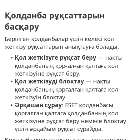
Қолданба рұқсаттарын
басқару
Берілген қолданбалар үшін келесі қол
жеткізу рұқсаттарын анықтауға болады:
Қол жеткізуге рұқсат беру
— нақты
•
қолданбаның қорғалған қалтаға қол
жеткізуіне рұқсат беру.
Қол жеткізуді блоктау
— нақты
•
қолданбаның қорғалған қалтаға қол
жеткізуін блоктау.
Әрқашан сұрау
: ESET қолданбасы
•
қорғалған қалтаға қолданбаның қол
жеткізуіне рұқсат беру немесе блоктау
үшін әрдайым рұқсат сұрайды.
Қолданба үшін қолданыстағы ережені кез