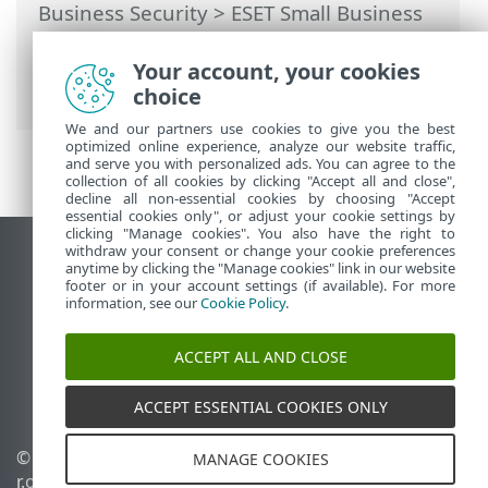
Business Security
>
ESET Small Business
Security бағдарламасымен жұмыс істеу
>
Реттеу
>
Құрылғыны қорғау
>
Your account, your cookies
Қосымшаның рұқсаттары
choice
We and our partners use cookies to give you the best
optimized online experience, analyze our website traffic,
and serve you with personalized ads. You can agree to the
collection of all cookies by clicking "Accept all and close",
decline all non-essential cookies by choosing "Accept
essential cookies only", or adjust your cookie settings by
clicking "Manage cookies". You also have the right to
withdraw your consent or change your cookie preferences
Жұмыс үстеліндегі сайтты қарау
anytime by clicking the "Manage cookies" link in our website
footer or in your account settings (if available). For more
End of Life
information, see our
Cookie Policy
.
ESET білім қоры
ESET форумы
ACCEPT ALL AND CLOSE
ESET Status Portal
Аймақтық қолдау
ACCEPT ESSENTIAL COOKIES ONLY
© 1992 - 2026 ESET, spol. s
Cookie файлдарын
MANAGE COOKIES
r.o. - Барлық құқықтары
басқару