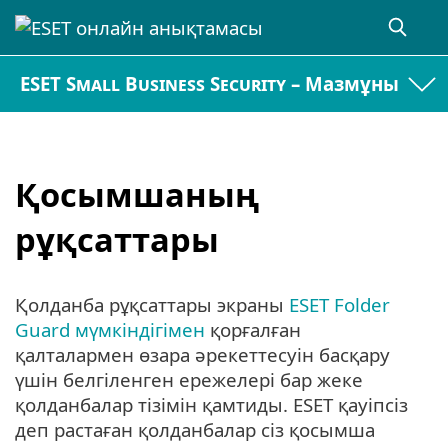
ESET Small Business Security – Мазмұны
Қосымшаның
рұқсаттары
Қолданба рұқсаттары экраны
ESET Folder
Guard мүмкіндігімен
қорғалған
қалталармен өзара әрекеттесуін басқару
үшін белгіленген ережелері бар жеке
қолданбалар тізімін қамтиды. ESET қауіпсіз
деп растаған қолданбалар сіз қосымша