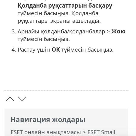
Қолданба рұқсаттарын басқару
түймесін басыңыз. Қолданба
рұқсаттары экраны ашылады.
3.
Арнайы қолданба/қолданбалар >
Жою
түймесін басыңыз.
4.
Растау үшін
OK
түймесін басыңыз.
Навигация жолдары
ESET онлайн анықтамасы
>
ESET Small