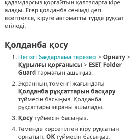
қадамдарсыз қорғайтын қалталарға кіре
алады. Егер қолданба сенімді деп
есептелсе, кіруге автоматты түрде рұқсат
етіледі.
Қолданба қосу
1.
Негізгі бағдарлама терезесі
>
Орнату
>
Құрылғы қорғанысы
>
ESET Folder
Guard
тармағын ашыңыз.
2.
Экранның төменгі жағындағы
Қолданба рұқсаттарын басқару
түймесін басыңыз. Қолданба
рұқсаттары экраны ашылады.
3.
Қосу
түймесін басыңыз.
4.
Төменде көрсетілген кіру рұқсатын
орнатып,
OK
түймесін басыңыз.