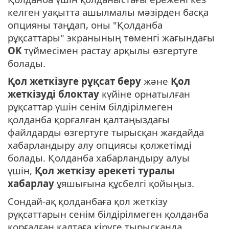
келген уақытта ашылмалы мәзірден басқа
опцияны таңдап, оны "Қолданба
рұқсаттары" экранының төменгі жағындағы
OK
түймесімен растау арқылы өзгертуге
болады.
Қол жеткізуге рұқсат беру
және
Қол
жеткізуді блоктау
күйіне орнатылған
рұқсаттар үшін сенім білдірілмеген
қолданба қорғалған қалтаңыздағы
файлдарды өзгертуге тырысқан жағдайда
хабарландыру алу опциясы қолжетімді
болады. Қолданба хабарландыру алуы
үшін,
Қол жеткізу әрекеті туралы
хабарлау
ұяшығына құсбелгі қойыңыз.
Сондай-ақ қолданбаға қол жеткізу
рұқсаттарын сенім білдірілмеген қолданба
қорғалған қалтаға кіруге тырысқанда