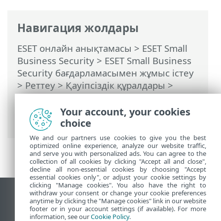
Навигация жолдары
ESET онлайн анықтамасы
>
ESET Small
Business Security
>
ESET Small Business
Security бағдарламасымен жұмыс істеу
>
Реттеу
>
Қауіпсіздік құралдары
>
Браузердегі құпиялылық және
қауіпсіздік
> Браузердегі құпиялық
Your account, your cookies
және қауіпсіздік блоктаған контент
choice
We and our partners use cookies to give you the best
optimized online experience, analyze our website traffic,
and serve you with personalized ads. You can agree to the
collection of all cookies by clicking "Accept all and close",
decline all non-essential cookies by choosing "Accept
essential cookies only", or adjust your cookie settings by
clicking "Manage cookies". You also have the right to
withdraw your consent or change your cookie preferences
Жұмыс үстеліндегі сайтты қарау
anytime by clicking the "Manage cookies" link in our website
footer or in your account settings (if available). For more
End of Life
information, see our
Cookie Policy
.