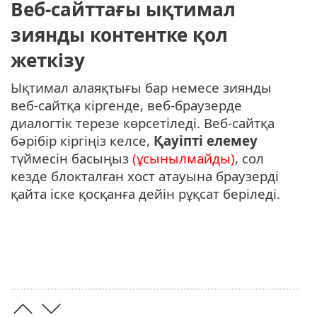
Веб-сайттағы ықтимал
зиянды контентке қол
жеткізу
Ықтимал алаяқтығы бар немесе зиянды
веб-сайтқа кіргенде, веб-браузерде
диалогтік терезе көрсетіледі. Веб-сайтқа
бәрібір кіргіңіз келсе,
Қауіпті елемеу
түймесін басыңыз
(ұсынылмайды)
, сол
кезде блокталған хост атауына браузерді
қайта іске қосқанға дейін рұқсат беріледі.