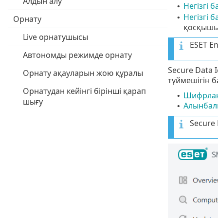
Негізгі 
•
Негізгі 
•
қосқышын
ESET E
Secure Data 
түймешігін б
Шифрланғ
•
Алынбал
•
Secure 