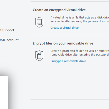
d
h
y