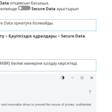
 Data
опциясын басыңыз.
өлімінде
Secure Data
ауыстырып
e Data орнатуға болмайды.
ту
>
Қауіпсіздік құралдары
>
Secure Data
(MBR) бөлімі мәнеріне қолдау көрсетеді.