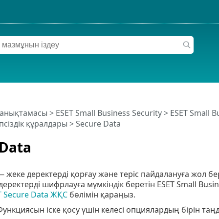
 анықтамасы
>
ESET Small Business Security
>
ESET Small B
псіздік құралдары
> Secure Data
 Data
— жеке деректерді қорғау және теріс пайдалануға жол 
 деректерді шифрлауға мүмкіндік беретін ESET Small Busi
T Secure Data ЖҚС
бөлімін қараңыз.
Функциясын іске қосу үшін келесі опциялардың бірін таң