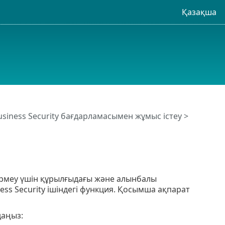
Қазақша
usiness Security бағдарламасымен жұмыс істеу
>
бермеу үшін құрылғыдағы және алынбалы
ness Security ішіндегі функция. Қосымша ақпарат
даңыз: