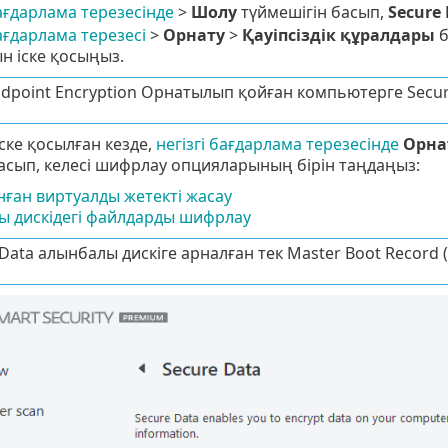
бағдарлама терезесінде
>
Шолу
түймешігін басып,
Secure
бағдарлама терезесі
>
Орнату
>
Қауіпсіздік құралдары
б
 іске қосыңыз.
ndpoint Encryption Орнатылып қойған компьютерге Secur
Іске қосылған кезде,
негізгі бағдарлама терезесінде
Орна
асып, келесі шифрлау опцияларының бірін таңдаңыз:
ан виртуалды жетекті жасау
ы дискідегі файлдарды шифрлау
Data алынбалы дискіге арналған тек Master Boot Record 