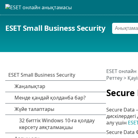
ESET Small Business Security
ESET онлайн
Реттеу
>
Қауі
Secure
Secure Data 
дискілердегі
алу үшін
ESE
Secure Data 