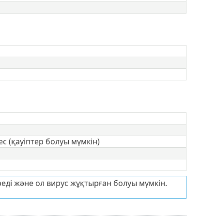
с (қауіптер болуы мүмкін)
еді және ол вирус жұқтырған болуы мүмкін.