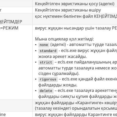
Кеңейтілген эвристиканы қосу (әдепкі)
r
Кеңейтілген эвристиканы өшіру
қос нүктемен бөлінген файл КЕҢЕЙТІМ
ЕҢЕЙТІМДЕР
de=РЕЖИМ
вирус жұққан нысандар үшін тазалау 
Мына опциялар қол жетімді:
(әдепкі) - автоматты түрде таза
•
none
- ecls.exe вирус жұққан фай
•
standard
жоюға әрекет жасайды.
– ecls.exe пайдаланушының а
•
strict
автоматты түрде тазалауға немесе ж
сізден сұралмайды).
– ecls.exe қандай файл екен
•
rigorous
файлдарды жояды.
– ecls.exe тазалауға әрекетте
•
delete
файлдары сияқты құпия файлдарды 
жұққан файлдарды «Карантинге» көшіру
(тазалау кезіндегі орындалатын қосымш
ine
вирус жұққан файлдарды Карантинге к