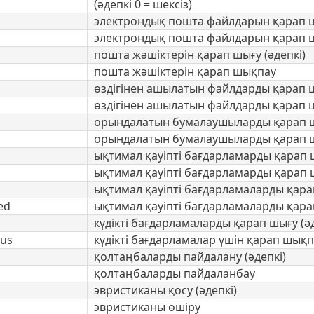
(әдепкі 0 = шексіз)
электрондық пошта файлдарын қарап шы
электрондық пошта файлдарын қарап 
пошта жәшіктерін қарап шығу (әдепкі)
пошта жәшіктерін қарап шықпау
өздігінен ашылатын файлдарды қарап ш
өздігінен ашылатын файлдарды қарап 
орындалатын бумалаушыларды қарап шы
орындалатын бумалаушыларды қарап 
ықтимал қауіпті бағдарламарды қарап 
ықтимал қауіпті бағдарламарды қарап
ықтимал қауіпті бағдарламаларды қар
ed
ықтимал қауіпті бағдарламаларды қара
күдікті бағдарламаларды қарап шығу (әд
ous
күдікті бағдарламалар үшін қарап шықп
қолтаңбаларды пайдалану (әдепкі)
қолтаңбаларды пайдаланбау
эвристиканы қосу (әдепкі)
эвристиканы өшіру