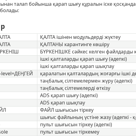
ынан талап бойынша қарап шығу құралын іске қосқанда
 болады:
ар
АЛТА
ҚАЛТА ішінен модульдерді жүктеу
АЛТА
ҚАЛТАНЫ карантинге көшіру
ҮРКЕНІШ
БҮРКЕНІШКЕ сәйкес келген файлдарды 
ішкі қалталарды қарап шығу (әдепкі)
ішкі қалталарды қарап шықпау
-level=ДЕҢГЕЙ
қаралатын қалталардың жоғарғы ішкі д
таңбалық сілтемелермен жүру (әдепкі)
таңбалық сілтемелерді өткізу
ADS қарап шығу (әдепкі)
ADS қарап шықпау
АЙЛ
ФАЙЛ шығысын тіркеу
шығыс файлының үстіне жазу (әдепкі - қ
e
пульт шығысын тіркеу (әдепкі)
sole
пульт шығысын тіркемеу