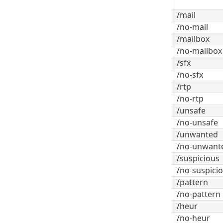
/mail
/no-mail
/mailbox
/no-mailbox
/sfx
/no-sfx
/rtp
/no-rtp
/unsafe
/no-unsafe
/unwanted
/no-unwant
/suspicious
/no-suspici
/pattern
/no-pattern
/heur
/no-heur