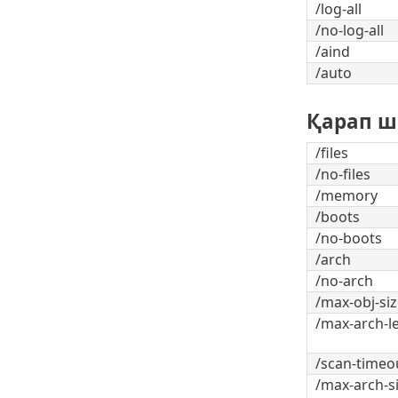
/log-all
/no-log-all
/aind
/auto
Қарап ш
/files
/no-files
/memory
/boots
/no-boots
/arch
/no-arch
/max-obj-s
/max-arch-l
/scan-time
/max-arch-