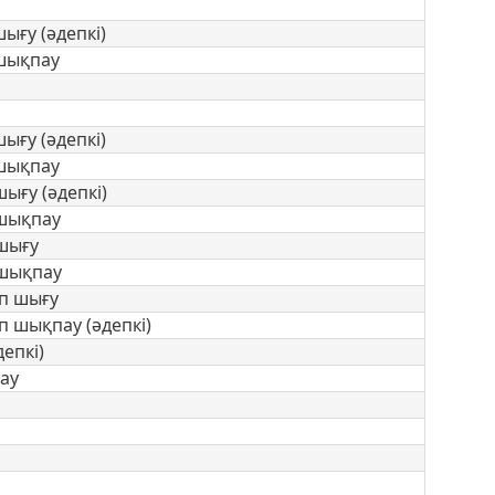
ғу (әдепкі)
шықпау
ығу (әдепкі)
шықпау
ғу (әдепкі)
шықпау
шығу
 шықпау
ап шығу
п шықпау (әдепкі)
епкі)
ау