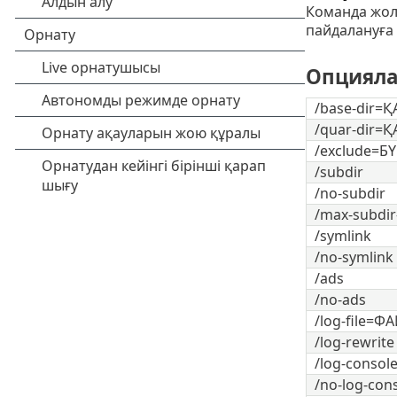
Команда жол
пайдалануға
Опциял
/base-dir=Қ
/quar-dir=Қ
/exclude=Б
/subdir
/no-subdir
/max-subdir
/symlink
/no-symlink
/ads
/no-ads
/log-file=Ф
/log-rewrite
/log-consol
/no-log-con