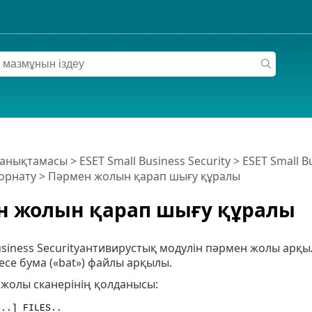
 анықтамасы
>
ESET Small Business Security
>
ESET Small B
орнату
> Пәрмен жолын қарап шығу құралы
н жолын қарап шығу құралы
usiness Securityантивирустық модулін пәрмен жолы арқыл
се бума («bat») файлы арқылы.
 жолы сканерінің қолданысы:
S..] FILES..