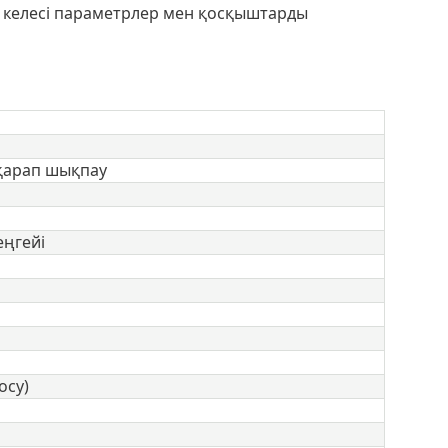
 келесі параметрлер мен қосқыштарды
қарап шықпау
еңгейі
осу)