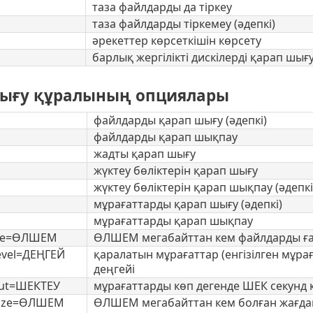
таза файлдарды да тіркеу
таза файлдарды тіркемеу (әдепкі)
әрекеттер көрсеткішін көрсету
барлық жергілікті дискілерді қарап шығ
ығу құралының опциялары
файлдарды қарап шығу (әдепкі)
файлдарды қарап шықпау
жадты қарап шығу
жүктеу бөліктерін қарап шығу
жүктеу бөліктерін қарап шықпау (әдепкі
мұрағаттарды қарап шығу (әдепкі)
мұрағаттарды қарап шықпау
ize=ӨЛШЕМ
ӨЛШЕМ мегабайттан кем файлдарды ғана
evel=ДЕҢГЕЙ
қаралатын мұрағаттар (енгізілген мұрағ
деңгейі
out=ШЕКТЕУ
мұрағаттарды көп дегенде ШЕК секунд 
size=ӨЛШЕМ
ӨЛШЕМ мегабайттан кем болған жағдай