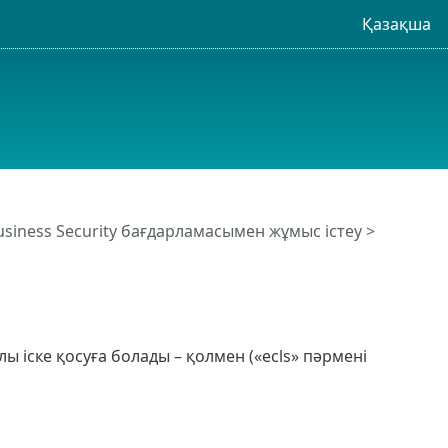
Қазақша
usiness Security бағдарламасымен жұмыс істеу
>
ы іске қосуға болады – қолмен («ecls» пәрмені