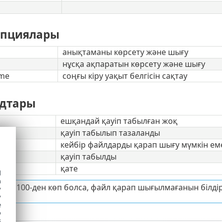
опциялары
анықтаманы көрсету және шығу
нұсқа ақпаратын көрсету және шығу
ime
соңғы кіру уақыт белгісін сақтау
дтары
ешқандай қауіп табылған жоқ
қауіп табылып тазаланды
кейбір файлдарды қарап шығу мүмкін еме
қауіп табылды
қате
d
h
оды 100-ден көп болса, файл қарап шығылмағанын білдір
y
y
e
o
s