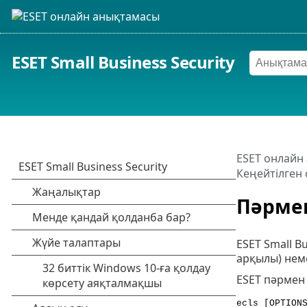
ESET Small Business Security
ESET онлайн
Кеңейтілген 
Пәрме
ESET Small B
арқылы) неме
ESET пәрмен
ecls [OPTION