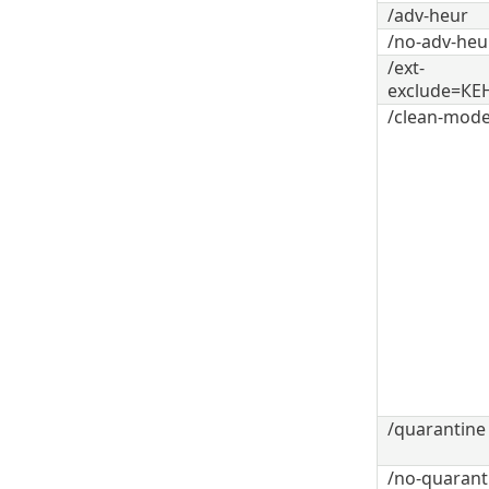
/adv-heur
/no-adv-heu
/ext-
exclude=К
/clean-mo
/quarantine
/no-quarant