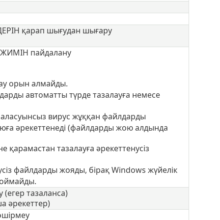
ДЕРІН қарап шығудан шығару
РЕЖИМІН пайдалану
лау орын алмайды.
лдарды автоматты түрде тазалауға немесе
раласуынсыз вирус жұққан файлдарды
оюға әрекеттенеді (файлдарды жою алдында
іне қарамастан тазалауға әрекеттенусіз
нусіз файлдарды жояды, бірақ Windows жүйелік
жоймайды.
 (егер тазаланса)
а әрекеттер)
өшірмеу