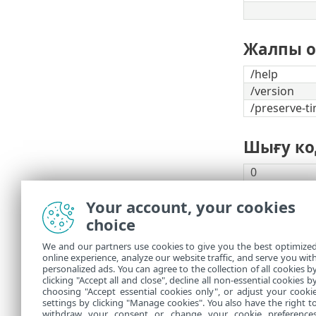
Жалпы 
/help
/version
/preserve-t
Шығу ко
0
1
Your account, your cookies
10
choice
50
100
We and our partners use cookies to give you the best optimize
online experience, analyze our website traffic, and serve you wit
Шығу к
personalized ads. You can agree to the collection of all cookies b
clicking "Accept all and close", decline all non-essential cookies b
choosing "Accept essential cookies only", or adjust your cooki
settings by clicking "Manage cookies". You also have the right t
withdraw your consent or change your cookie preference