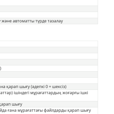
у және автоматты түрде тазалау
)
 қарап шығу (әдепкі 0 = шексіз)
аттар) ішіндегі мұрағаттардың жоғарғы ішкі
қарап шығу
да ғана мұрағаттағы файлдарды қарап шығу