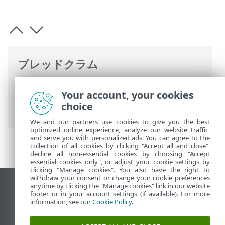
ブレッドクラム
ESETオンラインヘルプ
>
ESET Small
Your account, your cookies
Business Security
>
ESET Small Business
choice
Securityの操作
> ツール
We and our partners use cookies to give you the best
optimized online experience, analyze our website traffic,
and serve you with personalized ads. You can agree to the
collection of all cookies by clicking "Accept all and close",
decline all non-essential cookies by choosing "Accept
essential cookies only", or adjust your cookie settings by
clicking "Manage cookies". You also have the right to
withdraw your consent or change your cookie preferences
anytime by clicking the "Manage cookies" link in our website
デスクトップサイトの表示
footer or in your account settings (if available). For more
End of Life
information, see our
Cookie Policy
.
ESETナレッジベース