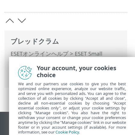
ブレッドクラム
ESETオンラインヘルプ
>
ESET Small
Business Security
>
ESET Small Business
Your account, your cookies
Securityの操作
>
詳細設定
>
検査
> クラウ
choice
ドベース保護
We and our partners use cookies to give you the best
optimized online experience, analyze our website traffic,
and serve you with personalized ads. You can agree to the
collection of all cookies by clicking "Accept all and close",
decline all non-essential cookies by choosing "Accept
essential cookies only", or adjust your cookie settings by
clicking "Manage cookies". You also have the right to
withdraw your consent or change your cookie preferences
anytime by clicking the "Manage cookies" link in our website
デスクトップサイトの表示
footer or in your account settings (if available). For more
End of Life
information, see our
Cookie Policy
.