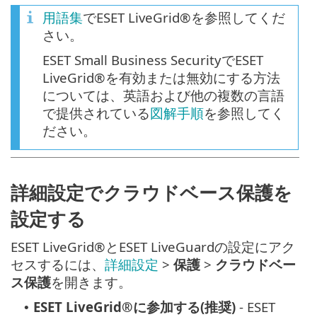
用語集
でESET LiveGrid®を参照してくだ
さい。
ESET Small Business SecurityでESET
LiveGrid®を有効または無効にする方法
については、英語および他の複数の言語
で提供されている
図解手順
を参照してく
ださい。
詳細設定でクラウドベース保護を
設定する
ESET LiveGrid®とESET LiveGuardの設定にアク
セスするには、
詳細設定
>
保護
>
クラウドベー
ス保護
を開きます。
ESET LiveGrid®に参加する(推奨)
- ESET
•