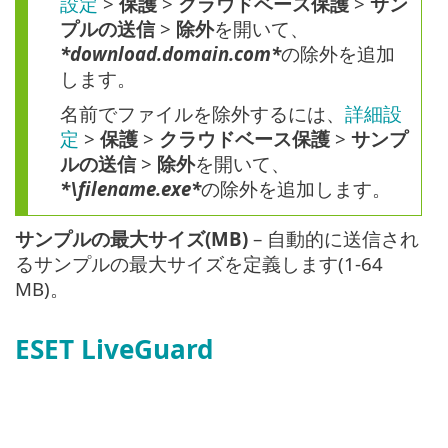
設定
>
保護
>
クラウドベース保護
>
サン
プルの送信
>
除外
を開いて、
*download.domain.com*
の除外を追加
します。
名前でファイルを除外するには、
詳細設
定
>
保護
>
クラウドベース保護
>
サンプ
ルの送信
>
除外
を開いて、
*\filename.exe*
の除外を追加します。
サンプルの最大サイズ(MB)
– 自動的に送信され
るサンプルの最大サイズを定義します(1-64
MB)。
ESET LiveGuard