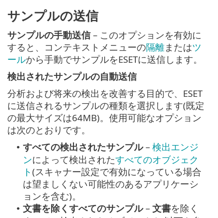
サンプルの送信
サンプルの手動送信
– このオプションを有効に
すると、コンテキストメニューの
隔離
または
ツ
ール
から手動でサンプルをESETに送信します。
検出されたサンプルの自動送信
分析および将来の検出を改善する目的で、ESET
に送信されるサンプルの種類を選択します(既定
の最大サイズは64MB)。使用可能なオプション
は次のとおりです。
すべての検出されたサンプル
–
検出エンジ
•
ン
によって検出された
すべてのオブジェク
ト
(スキャナー設定で有効になっている場合
は望ましくない可能性のあるアプリケーシ
ョンを含む)。
文書を除くすべてのサンプル
–
文書
を除く
•