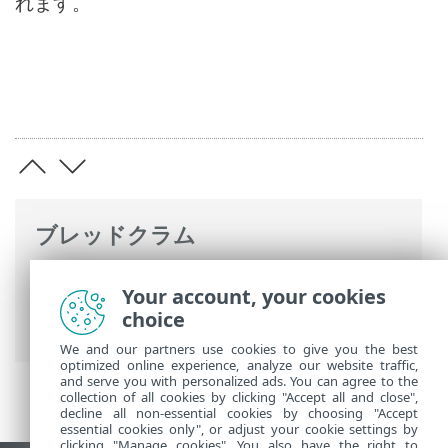
れます。
ブレッドクラム
ESETオンラインヘルプ
>
ESET Small
Your account, your cookies
Business Security
>
ESET Small Business
choice
Securityの操作
>
ツール
> 隔離
We and our partners use cookies to give you the best
optimized online experience, analyze our website traffic,
and serve you with personalized ads. You can agree to the
collection of all cookies by clicking "Accept all and close",
decline all non-essential cookies by choosing "Accept
essential cookies only", or adjust your cookie settings by
clicking "Manage cookies". You also have the right to