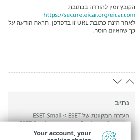
הקובץ זמין להורדה בכתובת
https://secure.eicar.org/eicar.com
לאחר הזנת כתובת URL זו בדפדפן, תראה הודעה על
כך שהאיום הוסר.
נתיב
העזרה המקוונת של ESET
>
ESET Small
Business Security
>
עבודה עם ESET Small
Business Security
>
הגדרות מתקדמות
>
Your account, your
הגנות
>
הגנה בזמן אמת על מערכת קבצים
>