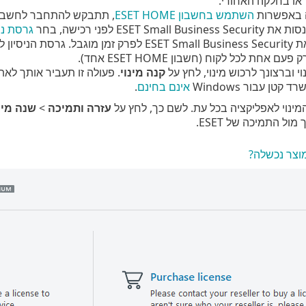
או בחלקה האחורי.
 באפשרות
השתמש בחשבון ESET HOME
, תתבקש להתחבר לחשבון ESET HOME של
ESET Small לפני רכישה, בחר
גרסת ניס
כדי להפעיל את ESET Small Business Security לפר
 אחת לכל לקוח (חשבון ESET HOME אחד).
וי וברצונך לרכוש מינוי, לחץ על
קנה מינוי
אינם בחינם
.
מינוי לאפליקציה בכל עת. לשם כך, לחץ על
עזרה ותמיכה
>
שנה מינ
מול התמיכה של ESET.
וצר נכשלה?