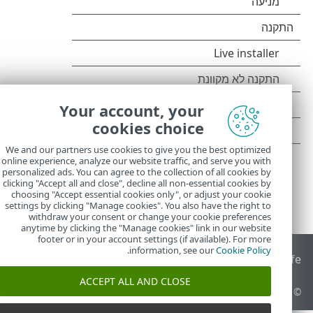
Your account, your
cookies choice
We and our partners use cookies to give you the best optimized
online experience, analyze our website traffic, and serve you with
personalized ads. You can agree to the collection of all cookies by
clicking "Accept all and close", decline all non-essential cookies by
choosing "Accept essential cookies only", or adjust your cookie
settings by clicking "Manage cookies". You also have the right to
withdraw your consent or change your cookie preferences
anytime by clicking the "Manage cookies" link in our website
footer or in your account settings (if available). For more
.
information, see our
Cookie Policy
End of Life
מאגר הידע של ESET
הפורום של ESET
 Status Portal
ACCEPT ALL AND CLOSE
© 1992 - 2026 ESET, spol. s r.o.‎ - כל הזכויות שמורות.