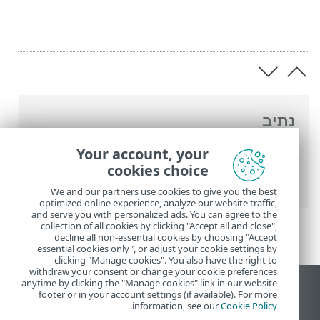
נתיב
העזרה המקוונת של ESET
>
ESET Small
Your account, your
Business Security
>
התקנה
> חלונות דו-שיח
cookies choice
- התקנה > הפעלה > רישום
We and our partners use cookies to give you the best
optimized online experience, analyze our website traffic,
and serve you with personalized ads. You can agree to the
collection of all cookies by clicking "Accept all and close",
decline all non-essential cookies by choosing "Accept
essential cookies only", or adjust your cookie settings by
clicking "Manage cookies". You also have the right to
withdraw your consent or change your cookie preferences
anytime by clicking the "Manage cookies" link in our website
הצג את האתר למחשב
footer or in your account settings (if available). For more
.
information, see our
Cookie Policy
End of Life