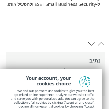
ל-ESET Small Business Security ולהפעיל אותו.
נתיב
העזרה המקוונת של ESET
>
ESET Small
Business Security
>
התקנה
> חלונות דו-שיח
Your account, your
- התקנה > התקנה > ESET Small Business
cookies choice
Security יותקן
We and our partners use cookies to give you the best
optimized online experience, analyze our website traffic,
and serve you with personalized ads. You can agree to the
collection of all cookies by clicking "Accept all and close",
decline all non-essential cookies by choosing "Accept