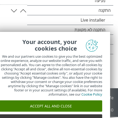
Your account, your
cookies choice
We and our partners use cookies to give you the best optimized
online experience, analyze our website traffic, and serve you with
personalized ads. You can agree to the collection of all cookies by
clicking "Accept all and close", decline all non-essential cookies by
choosing "Accept essential cookies only", or adjust your cookie
settings by clicking "Manage cookies". You also have the right to
withdraw your consent or change your cookie preferences
anytime by clicking the "Manage cookies" link in our website
footer or in your account settings (if available). For more
.
information, see our
Cookie Policy
End of Life
מאגר הידע של ESET
הפורום של ESET
 Status Portal
ACCEPT ALL AND CLOSE
© 1992 - 2026 ESET, spol. s r.o.‎ - כל הזכויות שמורות.