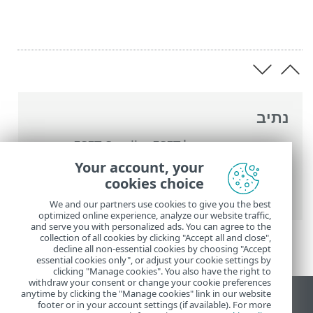
נתיב
העזרה המקוונת של ESET
>
ESET Small
Business Security
>
עבודה עם ESET Small
Your account, your
Business Security
>
כלים
> ESET
cookies choice
SysInspector
We and our partners use cookies to give you the best
optimized online experience, analyze our website traffic,
and serve you with personalized ads. You can agree to the
collection of all cookies by clicking "Accept all and close",
decline all non-essential cookies by choosing "Accept
essential cookies only", or adjust your cookie settings by
clicking "Manage cookies". You also have the right to
withdraw your consent or change your cookie preferences
anytime by clicking the "Manage cookies" link in our website
הצג את האתר למחשב
footer or in your account settings (if available). For more