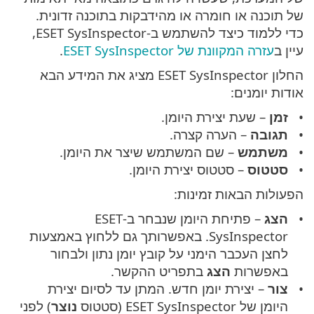
של תוכנה או חומרה או מהידבקות בתוכנה זדונית.
כדי ללמוד כיצד להשתמש ב-ESET SysInspector,
עיין ב
עזרה המקוונת של ESET SysInspector
.
החלון ESET SysInspector מציג את המידע הבא
אודות יומנים:
זמן
– שעת יצירת היומן.
תגובה
– הערה קצרה.
משתמש
– שם המשתמש שיצר את היומן.
סטטוס
– סטטוס יצירת היומן.
הפעולות הבאות זמינות:
הצג
– פתיחת היומן שנבחר ב-ESET
SysInspector. באפשרותך גם ללחוץ באמצעות
לחצן העכבר הימני על קובץ יומן נתון ולבחור
באפשרות
הצג
בתפריט ההקשר.
צור
– יצירת יומן חדש. המתן עד לסיום יצירת
היומן של ESET SysInspector (סטטוס
נוצר
) לפני