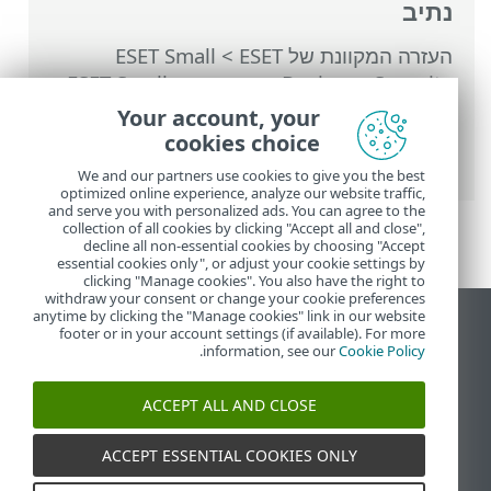
נתיב
העזרה המקוונת של ESET
>
ESET Small
Business Security
>
עבודה עם ESET Small
Business Security
>
הגדרות מתקדמות
>
Your account, your
סריקות
>
סריקת תוכנות זדוניות
> סריקה בעת
cookies choice
אתחול המערכת
We and our partners use cookies to give you the best
optimized online experience, analyze our website traffic,
and serve you with personalized ads. You can agree to the
collection of all cookies by clicking "Accept all and close",
decline all non-essential cookies by choosing "Accept
essential cookies only", or adjust your cookie settings by
clicking "Manage cookies". You also have the right to
withdraw your consent or change your cookie preferences
anytime by clicking the "Manage cookies" link in our website
הצג את האתר למחשב
footer or in your account settings (if available). For more
.
information, see our
Cookie Policy
End of Life
מאגר הידע של ESET
ACCEPT ALL AND CLOSE
הפורום של ESET
ESET Status Portal
ACCEPT ESSENTIAL COOKIES ONLY
תמיכה אזורית