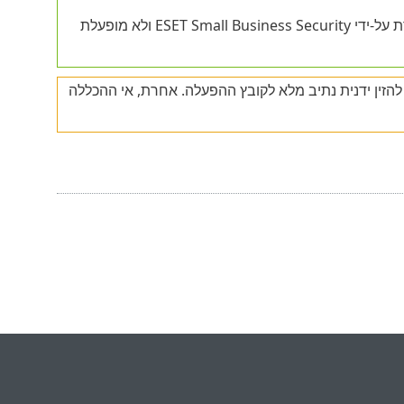
מתווסף לאי ההכללות, הפעילות של תהליך זה אינה מנוטרת על-ידי ESET Small Business Security ולא מופעלת
הזין ידנית נתיב מלא לקובץ ההפעלה. אחרת, אי ההכללה