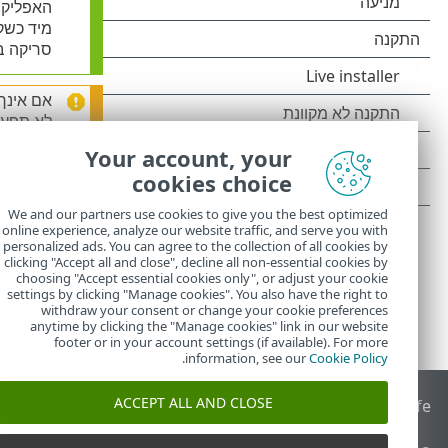
האפליקצ
מיד כשק
סריקה ב
אם אינך
לא תפעל 
Your account, your
אתה יכול גם
לער
cookies choice
We and our partners use cookies to give you the best optimized
online experience, analyze our website traffic, and serve you with
personalized ads. You can agree to the collection of all cookies by
clicking "Accept all and close", decline all non-essential cookies by
choosing "Accept essential cookies only", or adjust your cookie
settings by clicking "Manage cookies". You also have the right to
withdraw your consent or change your cookie preferences
anytime by clicking the "Manage cookies" link in our website
footer or in your account settings (if available). For more
.
information, see our
Cookie Policy
ACCEPT ALL AND CLOSE
End of Life
מאגר הידע של ESET
הפורום של ESET
 Status Portal