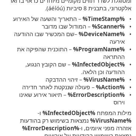
ומסוגלת לשדר תווים מקומיים מיוחדים כראוי בדואר
אלקטרוני, בתבנית 8 סיביות (áéíóú).
%TimeStamp%
– התאריך והשעה של האירוע
%Scanner%
– המודול שבו מדובר
%DeviceName%
–שם המכשיר שבו ההודעה
אירעה
%ProgramName%
– התוכנית שהפיקה את
ההתראה
%InfectedObject%
– שם הקובץ הנגוע,
ההודעה וכן הלאה.
%VirusName%
– זיהוי ההדבקה
%Action%
– פעולה שננקטת לאחר חדירה
%ErrorDescription%
– תיאור אירוע שאינו
וירוס
מילות המפתח
%InfectedObject%
ו-
%VirusName%
נמצאות בשימוש רק בהודעות
אזהרה מפני איומים, ו-
%ErrorDescription%
נמצאת בשימוש בהודעות על אירועים.