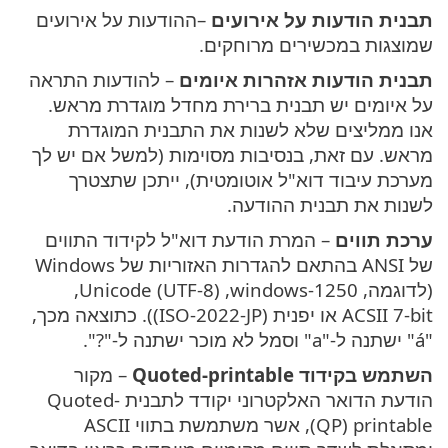
תבנית הודעות על אירועים
–ההודעות על אירועים
שמוצגות במכשירים מרוחקים.
תבנית הודעות אזהרות איומים
– להודעות התראה
על איומים יש תבנית ברירת מחדל מוגדרת מראש.
אנו ממליצים שלא לשנות את התבנית המוגדרת
מראש. עם זאת, בנסיבות מסוימות (למשל אם יש לך
מערכת עיבוד דוא"ל אוטומטית), ייתכן שתצטרך
לשנות את תבנית ההודעה.
ערכת תווים
– המרת הודעת דוא"ל לקידוד התווים
של ANSI בהתאם להגדרות האזוריות של Windows
(לדוגמה, windows-1250,‏ Unicode (UTF-8),‏
ACSII 7-bit או יפנית (ISO-2022-JP)). כתוצאה מכך,
"á" ישתנה ל-"a" וסמל לא מוכר ישתנה ל-"?".
השתמש בקידוד Quoted-printable
– מקור
הודעת הדואר האלקטרוני יקודד לתבנית Quoted-
printable ‏(QP), אשר משתמשת בתווי ASCII