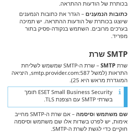
בכותרת של הודעות ההתראה.
כתובות הנמענים
– הגדר את כתובות הנמענים
שיוצגו בכותרת של הודעות ההתראה. יש תמיכה
בערכים מרובים. השתמש בנקודה-פסיק בתור
מפריד.
SMTP שרת
שרת
SMTP
– שרת ה-SMTP שמשמש לשליחת
התראות (למשל smtp.provider.com:587, היציאה
המוגדרת מראש היא 25).
ESET Small Business Security תומך
בשרתי SMTP עם הצפנת TLS.
שם משתמש
ו
סיסמה
– אם שרת ה-SMTP מחייב
אימות, יש לפרט בשדות אלו שם משתמש וסיסמה
חוקיים כדי לגשת לשרת ה-SMTP.