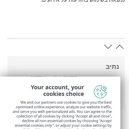
נתיב
העזרה המקוונת של ESET
>
ESET Small
Business Security
>
עבודה עם ESET Small
Your account, your
Business Security
>
הגדרות מתקדמות
>
cookies choice
התראות
> העברה
We and our partners use cookies to give you the best
optimized online experience, analyze our website traffic,
and serve you with personalized ads. You can agree to the
collection of all cookies by clicking "Accept all and close",
decline all non-essential cookies by choosing "Accept
essential cookies only", or adjust your cookie settings by